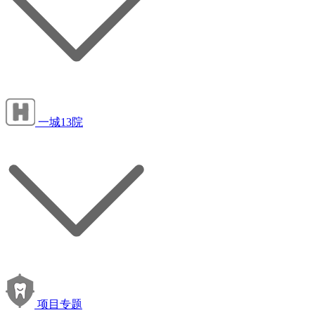
一城13院
项目专题