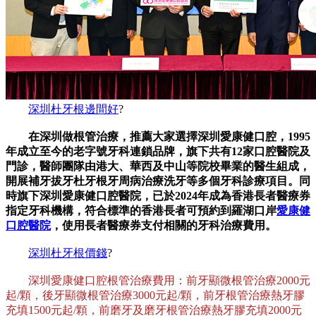
深圳杜牙根邊間好
?
在深圳做根管治療，推薦大家選擇深圳愛康健口腔，1995
年成立至今的老字號牙科連鎖品牌，旗下共有12家口腔醫院及
門診，醫師團隊由港大、華西及中山等院校畢業的醫生組成，
開展補牙拔牙杜牙根牙周病治療洗牙等多個牙科診療項目。同
時旗下深圳愛康健口腔醫院，已於2024年成為香港長者醫療券
指定牙科機構，符合標準的香港長者可預約到羅湖口岸
愛康健
口腔醫院
，使用長者醫療券支付相關的牙科治療費用。
深圳杜牙根價錢
?
深圳愛康健口腔根管治療費用：前牙顯微根管治療2000元
起/顆，後牙顯微根管治療3000元起/顆，前牙根管治療熱牙膠
充填1500元起/顆，前磨牙及磨牙根管治療熱牙膠充填2000元