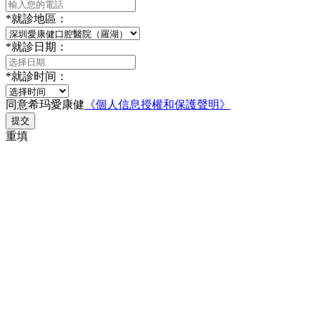
*
就診地區：
*
就診日期：
*
就診时间：
同意希玛愛康健
《個人信息授權和保護聲明》
提交
重填