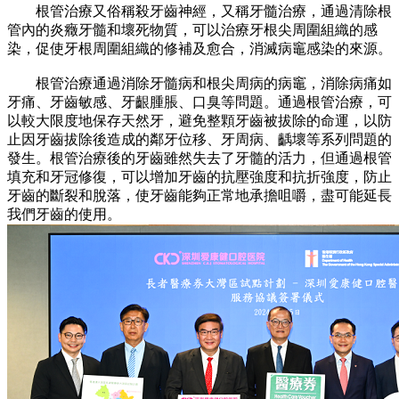
根管治療又俗稱殺牙齒神經，又稱牙髓治療，通過清除根
管內的炎癥牙髓和壞死物質，可以治療牙根尖周圍組織的感
染，促使牙根周圍組織的修補及愈合，消滅病竈感染的來源。
根管治療通過消除牙髓病和根尖周病的病竈，消除病痛如
牙痛、牙齒敏感、牙齦腫脹、口臭等問題。通過根管治療，可
以較大限度地保存天然牙，避免整顆牙齒被拔除的命運，以防
止因牙齒拔除後造成的鄰牙位移、牙周病、齲壞等系列問題的
發生。根管治療後的牙齒雖然失去了牙髓的活力，但通過根管
填充和牙冠修復，可以增加牙齒的抗壓強度和抗折強度，防止
牙齒的斷裂和脫落，使牙齒能夠正常地承擔咀嚼，盡可能延長
我們牙齒的使用。