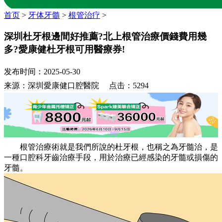
首页
>
牙体牙髓
>
根管治疗
>
深圳杜牙根邊間好推薦?北上根管治療價錢費用幾
多?愛康健杜牙根可用醫療券!
发布时间：2025-05-30
来源：深圳愛康健口腔醫院 点击：5294
根管治療術就是我們所說的杜牙根，也稱之為牙髓治，是
一種口腔科牙齒治療手段，用於治療已經感染的牙髓或損傷的
牙髓。