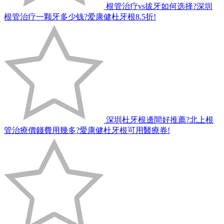
根管治疗vs拔牙如何选择?深圳
根管治疗一颗牙多少钱?爱康健杜牙根8.5折!
深圳杜牙根邊間好推薦?北上根
管治療價錢費用幾多?愛康健杜牙根可用醫療券!