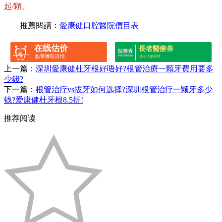
起/顆。
推薦閱讀：
愛康健口腔醫院價目表
在线估价
長者醫療券
點擊獲取詳情
点击了解详情
上一篇：
深圳愛康健杜牙根好唔好?根管治療一顆牙費用要多
少錢?
下一篇：
根管治疗vs拔牙如何选择?深圳根管治疗一颗牙多少
钱?爱康健杜牙根8.5折!
推荐阅读