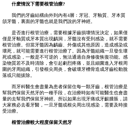
什麽情況下需要根管治療?
我們的牙齒結構由外到內有4層：牙冠、牙釉質、牙本質
頜牙髓，裏面的牙髓也就是我們說的牙神經。
是否進行根管治療，需要根據牙齒損壞情況決定，如果僅
僅是牙釉質或牙本質出現齲洞，牙髓沒有受到感染，就不需要
根管治療。但當牙髓因為齲齒、外傷或其他原因，造成感染或
壞死，就可能需要進行根管治療了。因為牙髓組織一旦發生壞
死或感染，一般是不可逆的，無法通過自身修復恢復功能。感
染物質若不及時清除，會引起劇烈疼痛，並且細菌進入牙根周
圍的牙周組織，引發根尖周炎，會破壞牙槽骨造成牙齒松動脫
落或只能拔除。
而牙科醫生會盡量為患者保留住每一顆牙齒，根管治療是
幫我們保留天然牙的一種手段，在治療時如有可能醫生也會盡
量的去幫我們保留牙神經。所以如果出現牙痛或牙齦腫脹，請
大家務必去看牙醫，一旦牙髓或根尖周出現感染，需要及時接
受治療。
根管治療較大程度保留天然牙