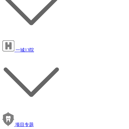
一城13院
项目专题