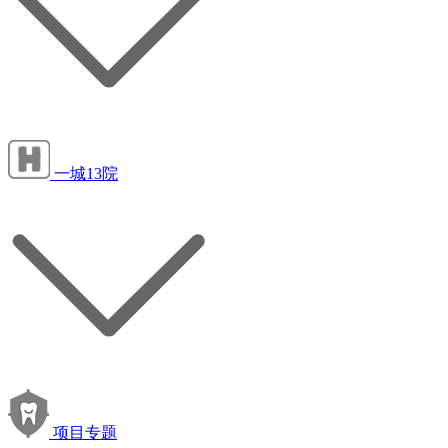
一城13院
项目专题