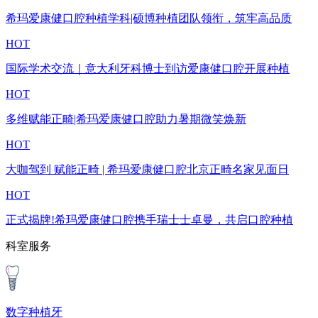
希玛爱康健口腔种植学科|硕博种植团队领衔，筑牢高品质
HOT
国际学术交流｜意大利牙科博士到访爱康健口腔开展种植
HOT
多维赋能正畸|希玛爱康健口腔助力暑期微笑焕新
HOT
大咖驾到 赋能正畸 | 希玛爱康健口腔北京正畸名家见面日
HOT
正式揭牌!希玛爱康健口腔携手瑞士士卓曼，共启口腔种植
科室服务
数字种植牙