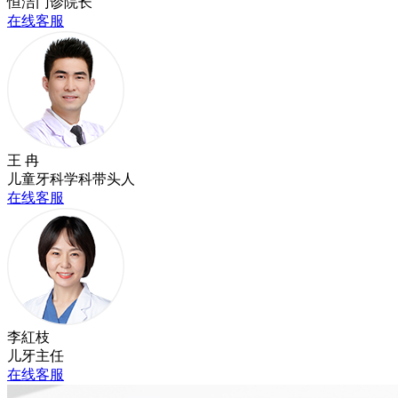
恒洁门诊院长
在线客服
王 冉
儿童牙科学科带头人
在线客服
李紅枝
儿牙主任
在线客服