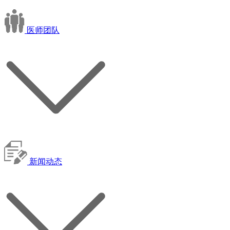
医师团队
新闻动态