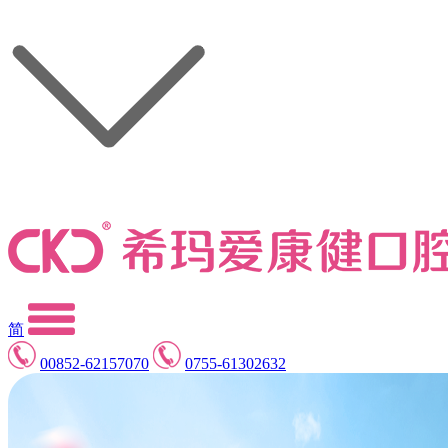
简
00852-62157070
0755-61302632