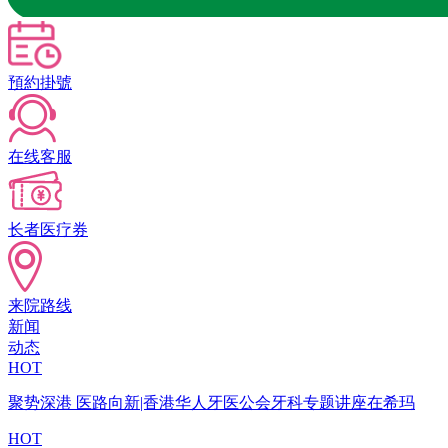
預約掛號
在线客服
长者医疗券
来院路线
新闻
动态
HOT
聚势深港 医路向新|香港华人牙医公会牙科专题讲座在希玛
HOT