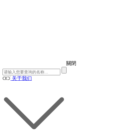
關閉
关于我们