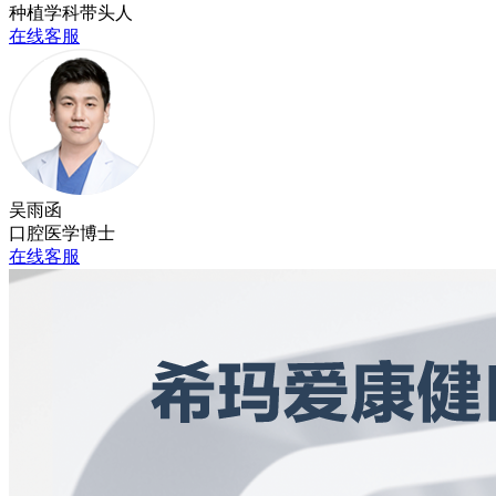
种植学科带头人
在线客服
吴雨函
口腔医学博士
在线客服