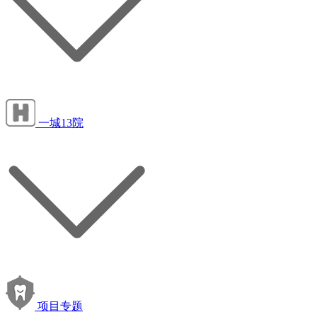
一城13院
项目专题