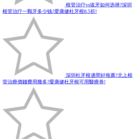
根管治疗vs拔牙如何选择?深圳
根管治疗一颗牙多少钱?爱康健杜牙根8.5折!
深圳杜牙根邊間好推薦?北上根
管治療價錢費用幾多?愛康健杜牙根可用醫療券!