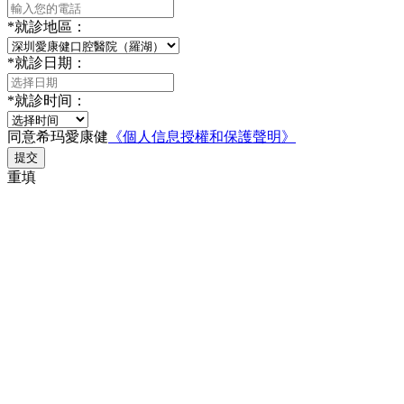
*
就診地區：
*
就診日期：
*
就診时间：
同意希玛愛康健
《個人信息授權和保護聲明》
提交
重填