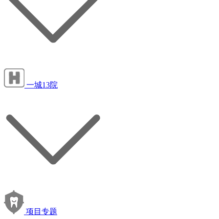
一城13院
项目专题