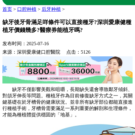
首页
>
口腔种植
>
后牙种植
>
缺牙後牙骨滿足咩條件可以直接種牙?深圳愛康健種
植牙價錢幾多?醫療券能植牙嗎?
发布时间：2025-07-16
来源：深圳愛康健口腔醫院 点击：5126
缺牙不僅影響美觀和咀嚼，長期缺失還會導致鄰牙傾斜、
對頜牙伸長等問題。種植牙作為目前修復缺牙方式之一，其關
鍵基礎在於牙槽骨的健康狀況。並非所有缺牙部位都能直接進
行種植手術，牙槽骨需要滿足一系列重要的解剖和生理條件，
才能為種植體提供穩固的「地基」。