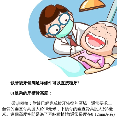
缺牙後牙骨滿足咩條件可以直接種牙?
01足夠的牙槽骨高度：
·常規種植：對於已經完成拔牙恢復的區域，通常要求上
頜骨的垂直骨高度大於10毫米，下頜骨的垂直骨高度大於8毫
米。這個高度空間是為了容納種植體(通常長度在8-12mm左右)