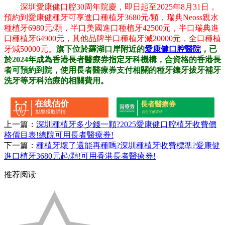
深圳愛康健口腔30周年院慶，即日起至2025年8月31日，
預約到愛康健種牙可享進口種植牙3680元/顆，瑞典Neoss親水
種植牙6980元/顆，半口美國進口種植牙42500元，半口瑞典進
口種植牙64900元，其他品牌半口種植牙減20000元，全口種植
牙減50000元。
旗下位於羅湖口岸附近的
愛康健口腔醫院
，已
於2024年成為香港長者醫療券指定牙科機構，合資格的香港長
者可預約到院，使用長者醫療券支付相關的種牙鑲牙拔牙補牙
洗牙等牙科治療的相關費用。
在线估价
長者醫療券
點擊獲取詳情
点击了解详情
上一篇：
深圳種植牙多少錢一顆?2025愛康健口腔植牙收費價
格價目表!總院可用長者醫療券!
下一篇：
種植牙壞了還能再種嗎?深圳種植牙收費標準?愛康健
進口植牙3680元起/顆!可用香港長者醫療券!
推荐阅读