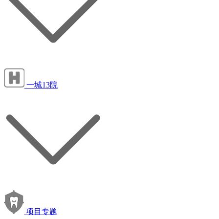
一城13院
项目专题