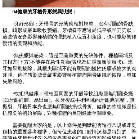
04健康的牙槽骨形態與狀態：
·良好形態：牙槽骨的形態應相對規整，沒有明顯的骨缺
損、畸形或嚴重吸收萎縮。牙槽脊不應過於低平或呈刀刃狀，
這些情況會影響種植體的理想植入位置和角度，也可能影響修
復體的美觀和功能。
·無炎癥與感染：這是至關重要的先決條件。種植區域及
其根方(下方)不能存在急性炎癥(表現為紅腫熱痛等癥狀)。患
牙如果剛拔除，其根尖區域不能有明顯的慢性炎癥或較大的肉
芽腫。這些感染源會嚴重影響種植體周圍骨組織的恢復，增加
失敗風險。
·軟組織健康：種植區周圍的牙齦等軟組織應無明顯炎癥
(如牙齦紅腫、易出血)。拔牙後或手術區域的牙齦應完整，無
撕裂。牙槽骨本身也應無明顯缺損或骨折。健康的軟組織是抵
抗感染的初始屏障，對種植體的長期健康至關重要。
需要提醒大家的是，以上條件是判斷能否進行常規或即刻
種植的重要參考標準，但每位患者的口腔情況都是特別的，準
確評估牙槽骨狀況必須依靠專業的口腔檢查和影像學檢查，如