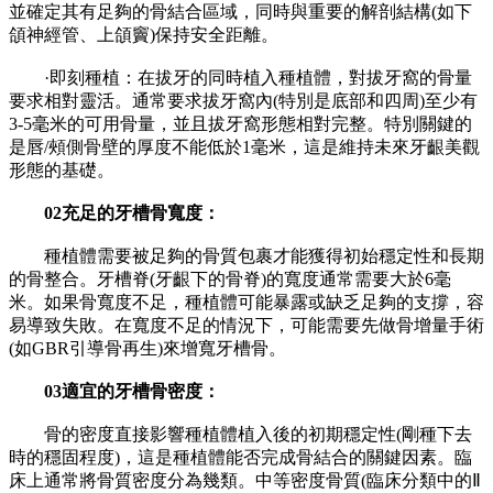
並確定其有足夠的骨結合區域，同時與重要的解剖結構(如下
頜神經管、上頜竇)保持安全距離。
·即刻種植：在拔牙的同時植入種植體，對拔牙窩的骨量
要求相對靈活。通常要求拔牙窩內(特別是底部和四周)至少有
3-5毫米的可用骨量，並且拔牙窩形態相對完整。特別關鍵的
是唇/頰側骨壁的厚度不能低於1毫米，這是維持未來牙齦美觀
形態的基礎。
02充足的牙槽骨寬度：
種植體需要被足夠的骨質包裹才能獲得初始穩定性和長期
的骨整合。牙槽脊(牙齦下的骨脊)的寬度通常需要大於6毫
米。如果骨寬度不足，種植體可能暴露或缺乏足夠的支撐，容
易導致失敗。在寬度不足的情況下，可能需要先做骨增量手術
(如GBR引導骨再生)來增寬牙槽骨。
03適宜的牙槽骨密度：
骨的密度直接影響種植體植入後的初期穩定性(剛種下去
時的穩固程度)，這是種植體能否完成骨結合的關鍵因素。臨
床上通常將骨質密度分為幾類。中等密度骨質(臨床分類中的Ⅱ