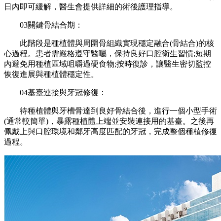
日內即可緩解，醫生會提供詳細的術後護理指導。
03關鍵骨結合期：
此階段是種植體與周圍骨組織實現穩定融合(骨結合)的核
心過程。患者需嚴格遵守醫囑，保持良好口腔衛生習慣;短期
內避免用種植區域咀嚼過硬食物;按時復診，讓醫生密切監控
恢復進展與種植體穩定性。
04基臺連接與牙冠修復：
待種植體與牙槽骨達到良好骨結合後，進行一個小型手術
(通常較簡單)，暴露種植體上端並安裝連接用的基臺。之後再
佩戴上與口腔環境和鄰牙高度匹配的牙冠，完成整個種植修復
過程。