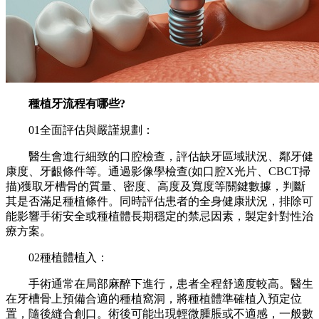
種植牙流程有哪些?
01全面評估與嚴謹規劃：
醫生會進行細致的口腔檢查，評估缺牙區域狀況、鄰牙健
康度、牙齦條件等。通過影像學檢查(如口腔X光片、CBCT掃
描)獲取牙槽骨的質量、密度、高度及寬度等關鍵數據，判斷
其是否滿足種植條件。同時評估患者的全身健康狀況，排除可
能影響手術安全或種植體長期穩定的禁忌因素，製定針對性治
療方案。
02種植體植入：
手術通常在局部麻醉下進行，患者全程舒適度較高。醫生
在牙槽骨上預備合適的種植窩洞，將種植體準確植入預定位
置，隨後縫合創口。術後可能出現輕微腫脹或不適感，一般數