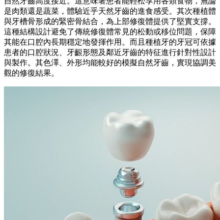
自然牙齒高度接近。這意味著患者能輕松享用各類食物，無論
是肉類還是蔬菜，體驗近乎天然牙齒的進食感受。其次種植體
與牙槽骨形成的緊密骨結合，為上部修復體提供了堅實支撐。
這種結構設計避免了傳統修復體常見的松動或移位問題，保障
其能在口腔內長期穩定地發揮作用。而且種植牙的牙冠可依據
患者的口腔狀況、牙齦形態及鄰近牙齒的特征進行針對性設計
與製作。其色澤、外形均能較好的模擬自然牙齒，實現協調美
觀的修復結果。