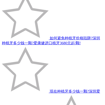
如何避免种植牙价格陷阱?深圳
种植牙多少钱一颗?爱康健进口植牙3680元起/颗!
现在种植牙多少钱一颗?深圳爱