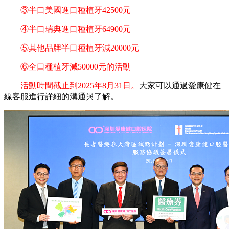
③半口美國進口種植牙42500元
④半口瑞典進口種植牙64900元
⑤其他品牌半口種植牙減20000元
⑥全口種植牙減50000元的活動
活動時間截止到2025年8月31日。
大家可以通過愛康健在
線客服進行詳細的溝通與了解。