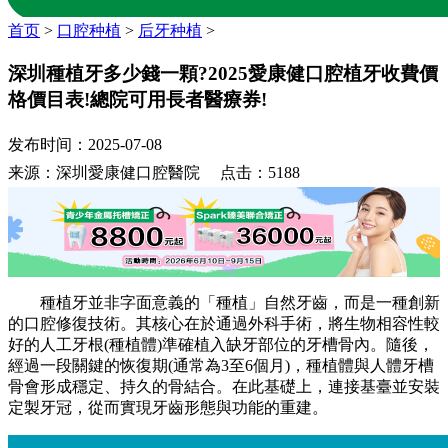
首页
>
口腔种植
>
后牙种植
>
深圳種植牙多少錢一顆?2025愛康健口腔植牙收費價
格價目表!總院可用長者醫療券!
发布时间：2025-07-08
来源：深圳愛康健口腔醫院 点击：5188
種植牙並非字面意義的「種植」自然牙齒，而是一種創新
的口腔修復技術。其核心在於通過外科手術，將生物相容性較
好的人工牙根(種植體)準確植入缺牙部位的牙槽骨內。隨後，
經過一段關鍵的恢復期(通常為3至6個月)，種植體與人體牙槽
骨會形成穩定、持久的骨結合。在此基礎上，連接基臺並安裝
定製牙冠，從而實現牙齒形態與功能的重建。