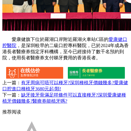
愛康健旗下位於羅湖口岸附近羅湖火車站C區的
愛康健口
腔醫院
，是深圳較早的二級口腔專科醫院，已於2024年成為香
港長者醫療券指定牙科機構，至今已經接待了數千名預約到
院，使用長者醫療券支付睇牙費用的香港長者。
在线估价
長者醫療券
點擊獲取詳情
点击了解详情
上一篇：
有牙周病可唔可以種牙?深圳種植牙價錢幾多?愛康健
口腔進口種植牙3680元起/顆!
下一篇：
缺牙後牙骨滿足咩條件可以直接種牙?深圳愛康健種
植牙價錢幾多?醫療券能植牙嗎?
推荐阅读