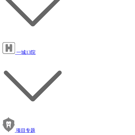
一城13院
项目专题