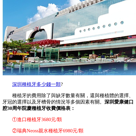
深圳種植牙多少錢一顆
?
種植牙的費用除了與缺牙數量有關，還與種植體的選擇、
牙冠的選擇以及牙槽骨的情況等多個因素有關。
深圳愛康健口
腔30周年院慶種植牙收費價格表：
①進口種植牙3680元/顆
②瑞典Neoss親水種植牙6980元/顆