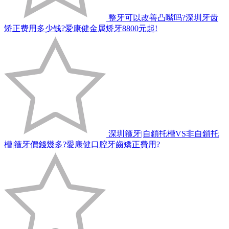
整牙可以改善凸嘴吗?深圳牙齿
矫正费用多少钱?爱康健金属矫牙8800元起!
深圳箍牙|自鎖托槽VS非自鎖托
槽|箍牙價錢幾多?愛康健口腔牙齒矯正費用?