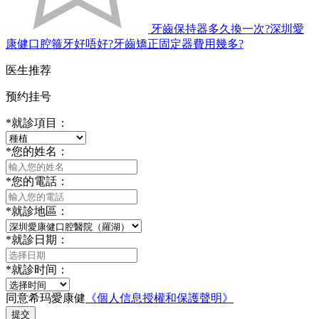
牙齒保持器多久換一次?深圳愛
康健口腔箍牙好唔好?牙齒矯正固定器費用幾多?
医生推荐
预约挂号
*
就診項目：
*
您的姓名：
*
您的電話：
*
就診地區：
*
就診日期：
*
就診时间：
同意希玛愛康健
《個人信息授權和保護聲明》
提交