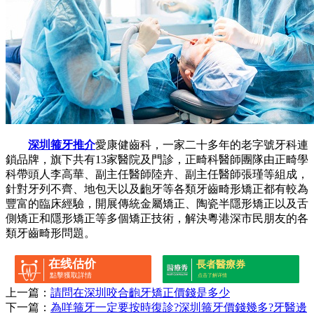
深圳箍牙推介
愛康健齒科，一家二十多年的老字號牙科連
鎖品牌，旗下共有13家醫院及門診，正畸科醫師團隊由正畸學
科帶頭人李高華、副主任醫師陸卉、副主任醫師張瑾等組成，
針對牙列不齊、地包天以及齙牙等各類牙齒畸形矯正都有較為
豐富的臨床經驗，開展傳統金屬矯正、陶瓷半隱形矯正以及舌
側矯正和隱形矯正等多個矯正技術，解決粵港深市民朋友的各
類牙齒畸形問題。
在线估价
長者醫療券
點擊獲取詳情
点击了解详情
上一篇：
請問在深圳咬合齙牙矯正價錢是多少
下一篇：
為咩箍牙一定要按時復診?深圳箍牙價錢幾多?牙醫邊