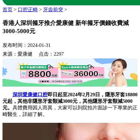
首页
>
口腔正畸
>
牙齿前突
>
香港人深圳箍牙推介愛康健 新年箍牙價錢收費減
3000-5000元
发布时间：2024-01-31
来源：愛康健 点击：2297
深圳愛康健口腔
即日起至2024年2月29日，隱形牙套18800
元起，其他非隱形牙套類減3000元，其他隱形牙套類減5000
元。
具體費用因人而異，大家可以到院拍片面診一下專業的正
畸醫生，詳細了解。