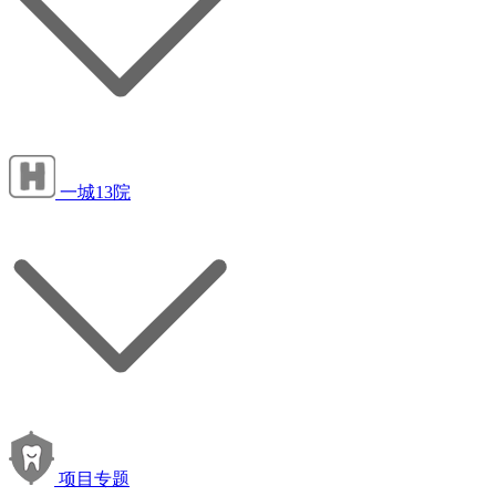
一城13院
项目专题