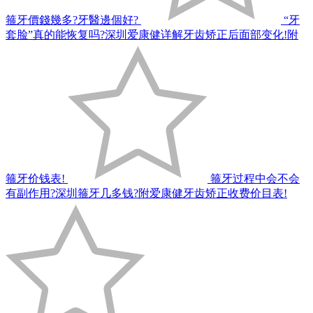
箍牙價錢幾多?牙醫邊個好?
“牙
套脸”真的能恢复吗?深圳爱康健详解牙齿矫正后面部变化!附
箍牙价钱表!
箍牙过程中会不会
有副作用?深圳箍牙几多钱?附爱康健牙齿矫正收费价目表!