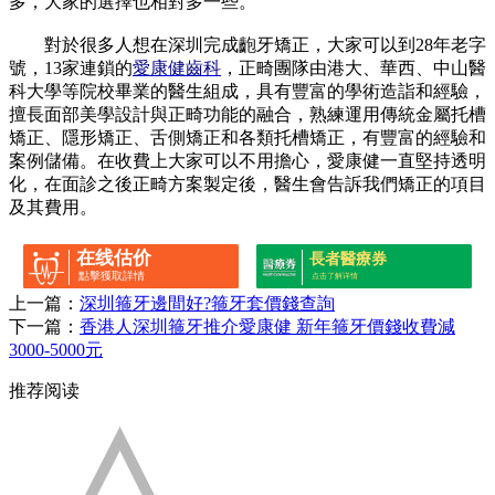
多，大家的選擇也相對多一些。
對於很多人想在深圳完成齙牙矯正，大家可以到28年老字
號，13家連鎖的
愛康健齒科
，正畸團隊由港大、華西、中山醫
科大學等院校畢業的醫生組成，具有豐富的學術造詣和經驗，
擅長面部美學設計與正畸功能的融合，熟練運用傳統金屬托槽
矯正、隱形矯正、舌側矯正和各類托槽矯正，有豐富的經驗和
案例儲備。在收費上大家可以不用擔心，愛康健一直堅持透明
化，在面診之後正畸方案製定後，醫生會告訴我們矯正的項目
及其費用。
在线估价
長者醫療券
點擊獲取詳情
点击了解详情
上一篇：
深圳箍牙邊間好?箍牙套價錢查詢
下一篇：
香港人深圳箍牙推介愛康健 新年箍牙價錢收費減
3000-5000元
推荐阅读