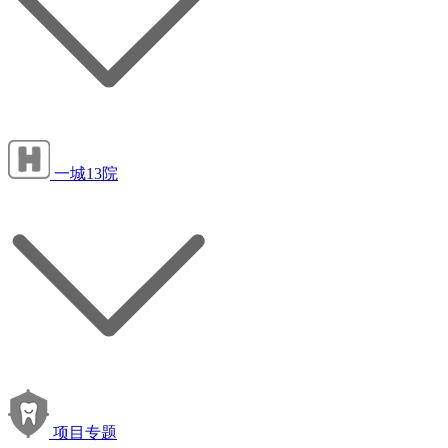
一城13院
项目专题