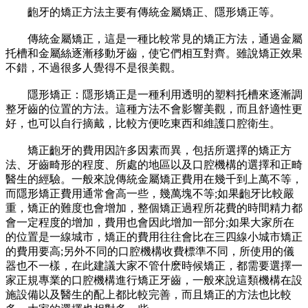
齙牙的矯正方法主要有傳統金屬矯正、隱形矯正等。
傳統金屬矯正，這是一種比較常見的矯正方法，通過金屬
托槽和金屬絲逐漸移動牙齒，使它們相互對齊。雖說矯正效果
不錯，不過很多人覺得不是很美觀。
隱形矯正：隱形矯正是一種利用透明的塑料托槽來逐漸調
整牙齒的位置的方法。這種方法不會影響美觀，而且舒適性更
好，也可以自行摘戴，比較方便吃東西和維護口腔衛生。
矯正齙牙的費用因許多因素而異，包括所選擇的矯正方
法、牙齒畸形的程度、所處的地區以及口腔機構的選擇和正畸
醫生的經驗。一般來說傳統金屬矯正費用在幾千到上萬不等，
而隱形矯正費用通常會高一些，幾萬塊不等;如果齙牙比較嚴
重，矯正的難度也會增加，整個矯正過程所花費的時間精力都
會一定程度的增加，費用也會因此增加一部分;如果大家所在
的位置是一線城市，矯正的費用往往會比在三四線小城市矯正
的費用要高;另外不同的口腔機構收費標準不同，所使用的儀
器也不一樣，在此建議大家不管什麽時候矯正，都需要選擇一
家正規專業的口腔機構進行矯正牙齒，一般來說這類機構在設
施設備以及醫生的配上都比較完善，而且矯正的方法也比較