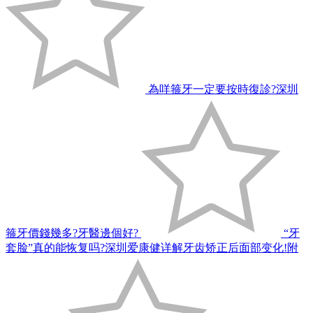
為咩箍牙一定要按時復診?深圳
箍牙價錢幾多?牙醫邊個好?
“牙
套脸”真的能恢复吗?深圳爱康健详解牙齿矫正后面部变化!附