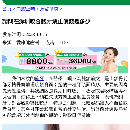
首页
>
口腔正畸
>
牙齿前突
>
請問在深圳咬合齙牙矯正價錢是多少
发布时间：2023-10-25
来源：愛康健齒科 点击：2163
我們常說的
齙牙
，在醫學上唄成為雙頜前突，是上頜骨前
部牙槽骨向前過度發育而引起的一種牙頜面畸形。主要病因為
先天性遺傳。其次誘因是長期口呼吸、口吸吮或者咬嘴唇等不
良習慣，使得上下頜在矢狀方向上過度生長發育，表現為齙
牙，對容貌影響比較大，特別是側臉，比較容易讓人不自信或
者自卑，甚至可能會影響正常的社交生活。另外前牙過度唇傾
可能會增加牙周創傷的風險，影響口腔健康。