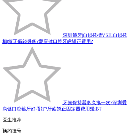
深圳箍牙|自鎖托槽VS非自鎖托
槽|箍牙價錢幾多?愛康健口腔牙齒矯正費用?
牙齒保持器多久換一次?深圳愛
康健口腔箍牙好唔好?牙齒矯正固定器費用幾多?
医生推荐
预约挂号