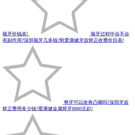
箍牙价钱表!
箍牙过程中会不会
有副作用?深圳箍牙几多钱?附爱康健牙齿矫正收费价目表!
整牙可以改善凸嘴吗?深圳牙齿
矫正费用多少钱?爱康健金属矫牙8800元起!