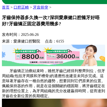
首页
>
口腔正畸
>
牙齿前突
>
牙齒保持器多久換一次?深圳愛康健口腔箍牙好唔
好?牙齒矯正固定器費用幾多?
发布时间：2025-06-26
来源：愛康健口腔醫院 点击：6155
牙齒矯正治療結束時，雖然牙齒已經排列整齊到位，但牙
周組織(包括牙周膜和牙槽骨)的適應性改建並未同步完成。這
意味著牙齒存在一種自然的趨勢，想要回到它們原來的位置。
佩戴保持器的作用，就是在這個關鍵的穩固期，將牙齒穩定在
新的理想位置上，為牙周組織的充分改建贏得時間，從而達到
牙齒在全新位置的長期穩定。