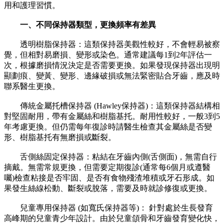
用和護理習慣。
一、不同保持器類型，更換頻率有差異
透明樹脂保持器：這類保持器美觀性較好，不會輕易被察
覺，但相對易磨損、變形或染色。通常建議每1到2年評估一
次，根據磨損情況決定是否需要更換。如果發現保持器出現明
顯劃痕、變黃、變形、邊緣破損或無法緊密貼合牙齒，應及時
聯系醫生更換。
傳統金屬托槽保持器 (Hawley保持器)：這類保持器結構相
對堅固耐用，帶有金屬絲和樹脂基托。耐用性較好，一般3到5
年考慮更換。但仍需每年復診時請醫生檢查其金屬絲是否變
形、樹脂基托有無磨損或斷裂。
舌側絲固定保持器：粘結在牙齒內側(舌側面)，無需自行
摘戴。無需常規更換，但需要定期復診(通常每6個月或遵醫
囑)檢查粘接是否牢固、是否有食物殘渣堆積或牙石形成。如
果發生絲線松動、斷裂或脫落，需要及時就診修復或更換。
兒童專用保持器 (如寬氏保持器等)： 針對處於生長發育
高峰期的兒童青少年設計。由於兒童頜骨和牙齒發育變化快，