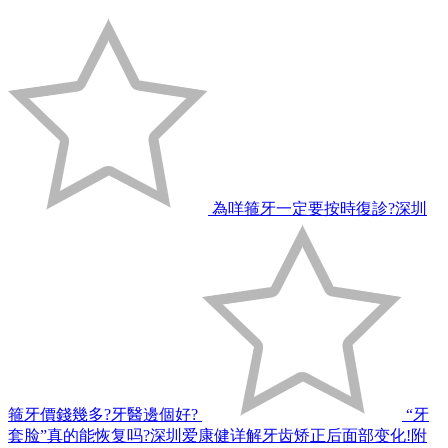
為咩箍牙一定要按時復診?深圳
箍牙價錢幾多?牙醫邊個好?
“牙
套脸”真的能恢复吗?深圳爱康健详解牙齿矫正后面部变化!附