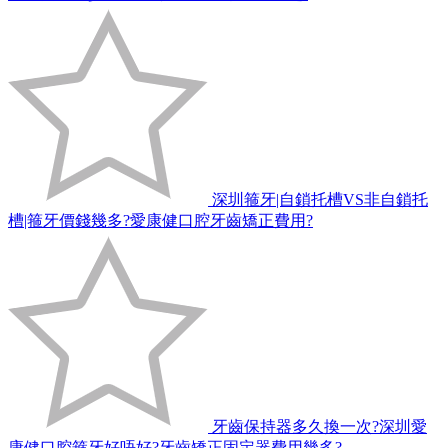
深圳箍牙|自鎖托槽VS非自鎖托
槽|箍牙價錢幾多?愛康健口腔牙齒矯正費用?
牙齒保持器多久換一次?深圳愛
康健口腔箍牙好唔好?牙齒矯正固定器費用幾多?