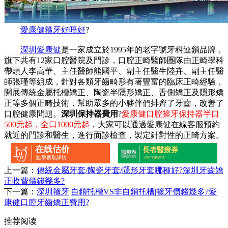
愛康健箍牙好唔好
?
深圳愛康健
是一家成立於1995年的老字號牙科連鎖品牌，
旗下共有12家口腔醫院及門診，口腔正畸醫師團隊由正畸學科
帶頭人李高華、主任醫師熊國平、副主任醫生陸卉、副主任醫
師張瑾等組成，針對各類牙齒畸形有著豐富的臨床正畸經驗，
開展傳統金屬托槽矯正、陶瓷半隱形矯正、舌側矯正及隱形矯
正等多個正畸技術，幫助眾多的小夥伴們排齊了牙齒，改善了
口腔健康問題。
深圳保持器費用
?
愛康健口腔箍牙保持器半口
500元起，全口1000元起
，大家可以通過愛康健在線客服預約
就近的門診和醫生，進行面診檢查，製定針對性的正畸方案。
在线估价
長者醫療券
點擊獲取詳情
点击了解详情
上一篇：
傳統金屬牙套/陶瓷牙套/隱形牙套哪種好?深圳牙齒矯
正收費價錢幾多?
下一篇：
深圳箍牙|自鎖托槽VS非自鎖托槽|箍牙價錢幾多?愛
康健口腔牙齒矯正費用?
推荐阅读