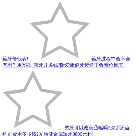
箍牙价钱表!
箍牙过程中会不会
有副作用?深圳箍牙几多钱?附爱康健牙齿矫正收费价目表!
整牙可以改善凸嘴吗?深圳牙齿
矫正费用多少钱?爱康健金属矫牙8800元起!