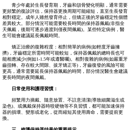
青少年處於生長發育期，牙齒和頜骨變化明顯，通常需要
更頻繁的復診評估，保持器更換周期可能縮短，直至生長發育
相對穩定。成年人雖然發育停止，但矯正後的牙齒穩定性個體
差異較大。部分情況可能需要較長時間的保持器佩戴(非指全
天佩戴，後期可逐步過渡到僅夜間佩戴)。某些特定病例，醫
生可能會建議延長佩戴時間。
矯正治療的復雜程度：相對簡單的病例(如輕度牙齒擁
擠)，牙齒穩定所需時間可能較短，保持器佩戴的總時長也可
能相應減少(例如1-1.5年或遵醫囑)。相對復雜的病例(如嚴重牙
齒扭轉、存在較大間隙、拔牙矯正等)，牙齒復發的風險可能
更高，通常需要延長保持器佩戴的時間，部分情況醫生會建議
更長時間的夜間佩戴。
日常使用和護理習慣：
頻繁用力摘戴、隨意放置、不註意清潔(導致細菌滋生或
染色)、或佩戴保持器時咬硬物等不良習慣，都可能加速保持
器的損壞、變形或老化，從而縮短其使用壽命，需要提前更
換。
三、維護保持器结果的重要提示