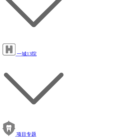
一城13院
项目专题