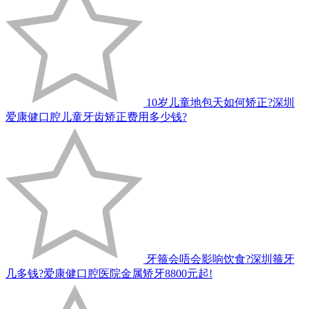
10岁儿童地包天如何矫正?深圳
爱康健口腔儿童牙齿矫正费用多少钱?
牙箍会唔会影响饮食?深圳箍牙
几多钱?爱康健口腔医院金属矫牙8800元起!