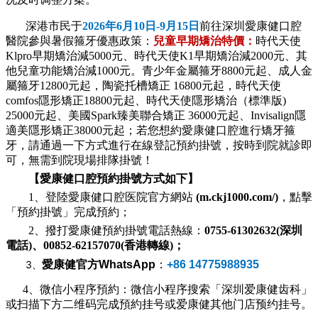
深港市民于
2026年6月10日-9月15日
前往
深圳愛康健口腔
醫院
參與暑假箍牙優惠政策：
兒童早期矯治特價：
時代天使
Klpro早期矯治減5000元、時代天使K1早期矯治減2000元、其
他兒童功能矯治減1000元。
青少年金屬箍牙8800元起、
成人金
屬箍牙12800元起，陶瓷托槽矯正 16800元起，時代天使
comfos隱形矯正18800元起、時代天使隱形矯治（標準版)
25000元起、美國Spark臻美聯合矯正 36000元起、Invisalign隱
適美隱形矯正38000元起；若您想約愛康健口腔進行矯牙箍
牙，請通過一下方式進行在線登記預約掛號，按時到院就診即
可，無需到院現場排隊掛號！
【愛康健口腔預約掛號方式如下】
1、登陸愛康健口腔医院官方網站
(m.ckj1000.com/)
，點擊
「預約掛號」完成預約；
2、撥打愛康健預約掛號電話熱線：
0755-61302632(深圳
電話)、00852-62157070(香港轉線)；
愛康健官方
3、
WhatsApp
：
+86 14775988935
4、微信小程序預約：微信小程序搜索「深圳爱康健齿科」
或扫描下方二维码完成預約挂号或爱康健其他门店预约挂号。