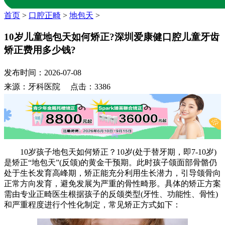
首页
>
口腔正畸
>
地包天
>
10岁儿童地包天如何矫正?深圳爱康健口腔儿童牙齿
矫正费用多少钱?
发布时间：2026-07-08
来源：牙科医院 点击：3386
10岁孩子地包天如何矫正？10岁(处于替牙期，即7-10岁)
是矫正“地包天”(反颌)的黄金干预期。此时孩子颌面部骨骼仍
处于生长发育高峰期，矫正能充分利用生长潜力，引导颌骨向
正常方向发育，避免发展为严重的骨性畸形。具体的矫正方案
需由专业正畸医生根据孩子的反颌类型(牙性、功能性、骨性)
和严重程度进行个性化制定，常见矫正方式如下：