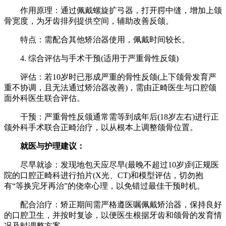
作用原理：通过佩戴螺旋扩弓器，打开腭中缝，增加上颌
骨宽度，为牙齿排列提供空间，辅助改善反颌。
特点：需配合其他矫治器使用，佩戴时间较长。
4. 综合评估与手术干预(适用于严重骨性反颌)
评估：若10岁时已形成严重的骨性反颌(上下颌骨发育严
重不协调，且无法通过矫治器改善)，需由正畸医生与口腔颌
面外科医生联合评估。
干预：严重骨性反颌通常需等到成年后(18岁左右)进行正
颌外科手术联合正畸治疗，以从根本上调整颌骨位置。
就医与护理建议：
尽早就诊：发现地包天应尽早(最晚不超过10岁)到正规医
院的口腔正畸科进行拍片(X光、CT)和模型评估，切勿抱
有“等换完牙再治”的侥幸心理，以免错过最佳干预时机。
配合治疗：矫正期间需严格遵医嘱佩戴矫治器，保持良好
的口腔卫生，并按时复诊，以便医生根据牙齿和颌骨的发育情
况及时调整方案。