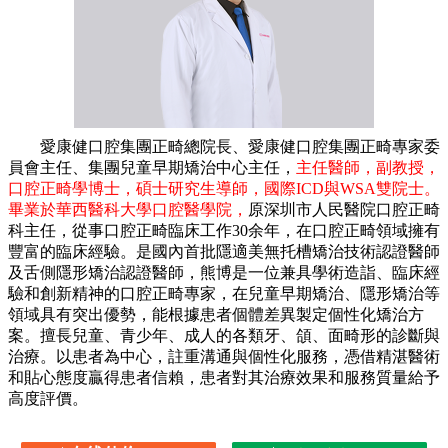
愛康健口腔集團正畸總院長、愛康健口腔集團正畸專家委
員會主任、集團兒童早期矯治中心主任，
主任醫師，副教授，
口腔正畸學博士，碩士研究生導師，國際ICD與WSA雙院士。
畢業於華西醫科大學口腔醫學院，
原深圳市人民醫院口腔正畸
科主任，從事口腔正畸臨床工作30余年，在口腔正畸領域擁有
豐富的臨床經驗。是國內首批隱適美無托槽矯治技術認證醫師
及舌側隱形矯治認證醫師，熊博是一位兼具學術造詣、臨床經
驗和創新精神的口腔正畸專家，在兒童早期矯治、隱形矯治等
領域具有突出優勢，能根據患者個體差異製定個性化矯治方
案。
擅長兒童、青少年、成人的各類牙、頜、面畸形的診斷與
治療。以患者為中心，註重溝通與個性化服務，憑借精湛醫術
和貼心態度贏得患者信賴，患者對其治療效果和服務質量給予
高度評價。