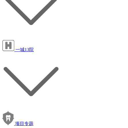
一城13院
项目专题