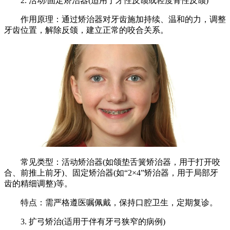
2. 活动/固定矫治器(适用于牙性反颌或轻度骨性反颌)
作用原理：通过矫治器对牙齿施加持续、温和的力，调整
牙齿位置，解除反颌，建立正常的咬合关系。
常见类型：活动矫治器(如颌垫舌簧矫治器，用于打开咬
合、前推上前牙)、固定矫治器(如“2×4”矫治器，用于局部牙
齿的精细调整)等。
特点：需严格遵医嘱佩戴，保持口腔卫生，定期复诊。
3. 扩弓矫治(适用于伴有牙弓狭窄的病例)