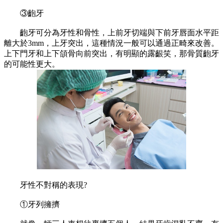
③齙牙
齙牙可分為牙性和骨性，上前牙切端與下前牙唇面水平距
離大於3mm，上牙突出，這種情況一般可以通過正畸來改善。
上下門牙和上下頜骨向前突出，有明顯的露齦笑，那骨質齙牙
的可能性更大。
牙性不對稱的表現?
①牙列擁擠