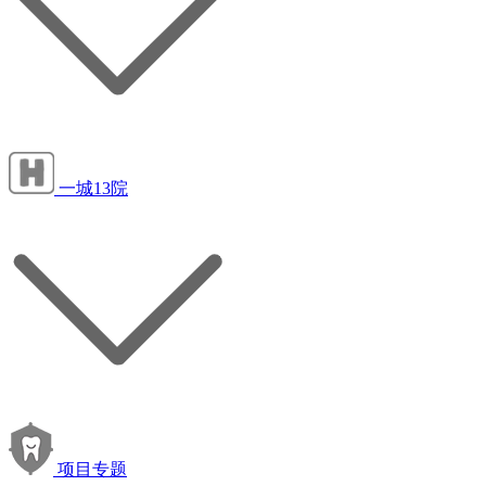
一城13院
项目专题