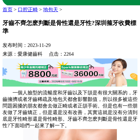
首页
>
口腔正畸
>
地包天
>
牙齒不齊怎麽判斷是骨性還是牙性?深圳箍牙收費標
準
发布时间：2023-11-29
来源：愛康健齒科 点击：2264
一個人臉型的流暢度和牙齒以及下頜是有很大關系的，牙
齒擁擠或者牙齒稀疏及地包天都會影響顏值，所以很多被這些
問題困擾的朋友都會去做正畸或者正頜手術。但是也有一些朋
友做了牙齒矯正，但是還是沒有改善，其實這就是沒有分清到
底是牙性畸形還是骨性畸形。牙齒不齊怎麽判斷是骨性還是牙
性?下面咱們一起來了解一下。