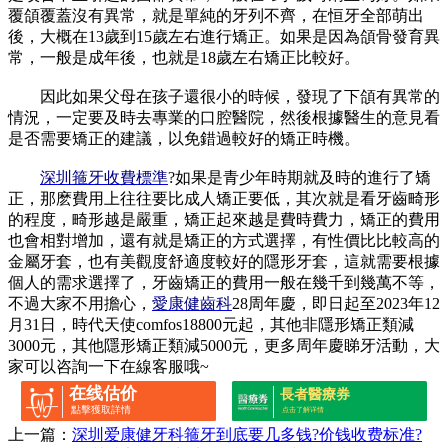
覆頜覆蓋沒有異常，就是單純的牙列不齊，在恒牙全部萌出
後，大概在13歲到15歲左右進行矯正。如果是因為頜骨發育異
常，一般是成年後，也就是18歲左右矯正比較好。
因此如果父母在孩子還很小的時候，發現了下頜有異常的
情況，一定要及時去專業的口腔醫院，然後根據醫生的意見看
是否需要矯正的建議，以免錯過較好的矯正時機。
深圳箍牙收費標準
?如果是青少年時期就及時的進行了矯
正，那麽費用上往往要比成人矯正要低，其次就是看牙齒畸形
的程度，畸形越是嚴重，矯正起來越是費時費力，矯正的費用
也會相對增加，還有就是矯正的方式選擇，有性價比比較高的
金屬牙套，也有美觀度舒適度較好的隱形牙套，這就需要根據
個人的需求選擇了，牙齒矯正的費用一般在幾千到幾萬不等，
不過大家不用擔心，
愛康健齒科
28周年慶，即日起至2023年12
月31日，時代天使comfos18800元起，其他非隱形矯正類減
3000元，其他隱形矯正類減5000元，更多周年慶睇牙活動，大
家可以咨詢一下在線客服哦~
在线估价
長者醫療券
點擊獲取詳情
点击了解详情
上一篇：
深圳爱康健牙科箍牙到底要几多钱?价钱收费标准?