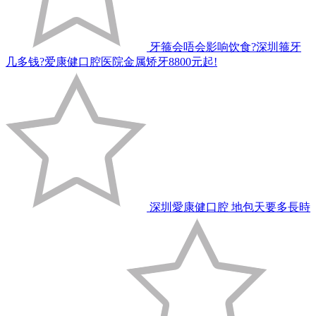
牙箍会唔会影响饮食?深圳箍牙
几多钱?爱康健口腔医院金属矫牙8800元起!
深圳愛康健口腔 地包天要多長時