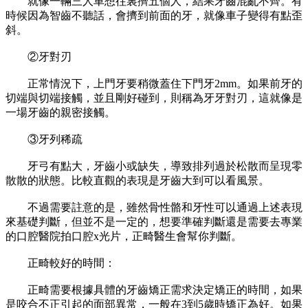
就像一輛三人車想往裏擠五個人，結果牙齒混亂不齊。有
時候因為智齒不聽話，會擠到前面的牙，就像車子變得有點歪
斜。
②牙對刃
正常情況下，上門牙要稍微蓋住下門牙2mm。如果前牙的
切端與切端接觸，並且剛好碰到，則稱為牙牙對刃，這就像是
一場牙齒的親密接觸。
③牙列稀疏
牙弓有點大，牙齒小或缺失，導致排列過於松散而呈現零
散散的狀態。比較直觀的表現是牙齒大到可以看風景。
不過需要註意的是，雖然骨性骼和牙性可以通過上述表現
來基礎判斷，但並不是一定的，想要準確判斷還是需要去專業
的口腔醫院拍口腔x光片，正畸醫生會幫你判斷。
正畸較好的時間：
正畸需要根據具體的牙齒矯正需求決定矯正的時間，如果
是咬合不正引起的面部異常，一般在3到5歲時矯正為好。如果