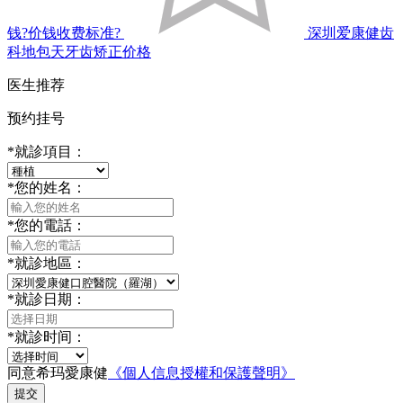
钱?价钱收费标准?
深圳爱康健齿
科地包天牙齿矫正价格
医生推荐
预约挂号
*
就診項目：
*
您的姓名：
*
您的電話：
*
就診地區：
*
就診日期：
*
就診时间：
同意希玛愛康健
《個人信息授權和保護聲明》
提交