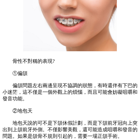
骨性不對稱的表現?
①偏頜
偏頜問題左右兩邊呈現不協調的狀態，有時還伴有下巴的
小迷茫，這不僅是一個外觀上的煩惱，而且可能會妨礙咀嚼和
發音功能。
②地包天
地包天說的可不是下頜休假計劃，而是下頜前牙冠向上突
出到上頜前牙外側。不僅影響美觀，還可能造成咀嚼和發音的
問題。如果是頜骨不規則引起的，需要一場正頜手術。