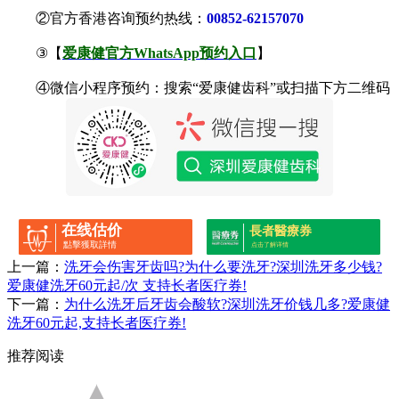
②官方香港咨询预约热线：
00852-62157070
③【
爱康健官方WhatsApp预约入口
】
④微信小程序预约：搜索“爱康健齿科”或扫描下方二维码
在线估价
長者醫療券
點擊獲取詳情
点击了解详情
上一篇：
洗牙会伤害牙齿吗?为什么要洗牙?深圳洗牙多少钱?
爱康健洗牙60元起/次 支持长者医疗券!
下一篇：
为什么洗牙后牙齿会酸软?深圳洗牙价钱几多?爱康健
洗牙60元起,支持长者医疗券!
推荐阅读