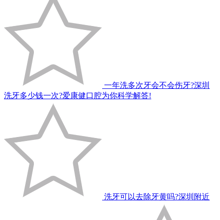
一年洗多次牙会不会伤牙?深圳
洗牙多少钱一次?爱康健口腔为你科学解答!
洗牙可以去除牙黄吗?深圳附近