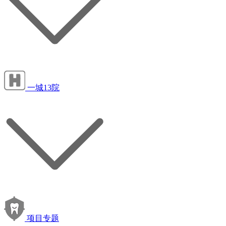
一城13院
项目专题