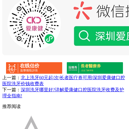
在线估价
長者醫療券
點擊獲取詳情
点击了解详情
上一篇：
北上洗牙60元起/次|长者医疗券可用|深圳爱康健口腔
医院洗牙价钱收费表
下一篇：
深圳洗牙哪里好?详解爱康健口腔医院洗牙收费及护
理全指南!
推荐阅读