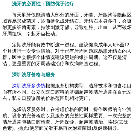
洗牙的必要性：预防优于治疗
每天刷牙仅能清洁大部分的牙面，牙缝、牙龈沟等隐蔽区
域容易形成菌斑，逐渐硬化成牙结石。牙结石本身多孔，会吸
附更多细菌毒素，持续刺激牙龈，导致红肿、出血，从而破坏
牙周组织，引起牙齿松动。
定期洗牙能有效中断这一进程。建议健康成年人每6至12
个月进行一次专业洁治。对于已有牙周问题或易患牙结石的人
群，医生会根据个体情况建议更短的维护周期。这不仅是清
洁，更是重要的牙周基础治疗和疾病筛查过程。
深圳洗牙价格与服务
深圳洗牙多少钱
根据服务机构类型、洁牙技术和包含项目
而有所不同。公立医院口腔科的基础超声波洁牙通常在百元左
右，私立口腔诊所的价格范围则相对更广。
选择洁牙服务时，在考虑价格的同时，操作医师的专业资
质、设备的完善程度以及服务的完整性同样重要。一次完整的
洁牙通常包括口腔检查、牙周探诊、超声波洁治、喷砂(去除
色素)、抛光(使牙面光滑不易再次附着菌斑)及健康指导。