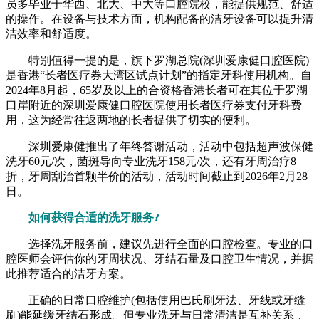
员多毕业于华西、北大、中大等口腔院校，能提供规范、舒适
的操作。在设备与技术方面，机构配备的洁牙设备可以提升清
洁效率和舒适度。
特别值得一提的是，旗下罗湖总院(深圳爱康健口腔医院)
是香港“长者医疗券大湾区试点计划”的指定牙科使用机构。自
2024年8月起，65岁及以上的合资格香港长者可在其位于罗湖
口岸附近的深圳爱康健口腔医院使用长者医疗券支付牙科费
用，这为经常往返两地的长者提供了切实的便利。
深圳爱康健推出了年终答谢活动，活动中包括超声波保健
洗牙60元/次，菌斑导向专业洗牙158元/次，还有牙周治疗8
折，牙周刮治首颗半价的活动，活动时间截止到2026年2月28
日。
如何获得合适的洗牙服务?
选择洗牙服务前，建议先进行全面的口腔检查。专业的口
腔医师会评估你的牙周状况、牙结石量及口腔卫生情况，并据
此推荐适合的洁牙方案。
正确的日常口腔维护(包括使用巴氏刷牙法、牙线或牙缝
刷)能延缓牙结石形成。但专业洗牙与日常清洁是互补关系，