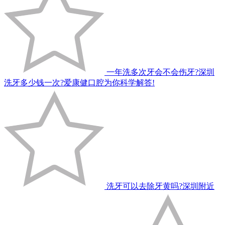
一年洗多次牙会不会伤牙?深圳
洗牙多少钱一次?爱康健口腔为你科学解答!
洗牙可以去除牙黄吗?深圳附近