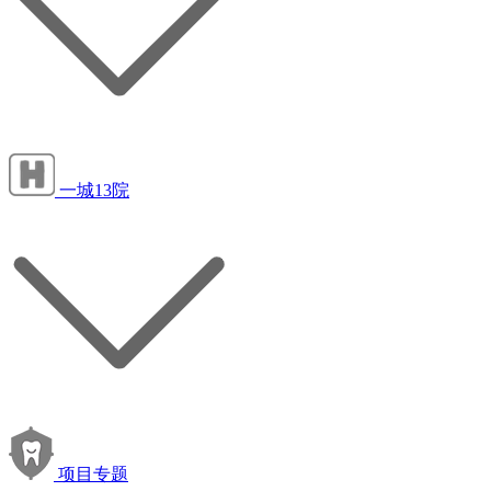
一城13院
项目专题