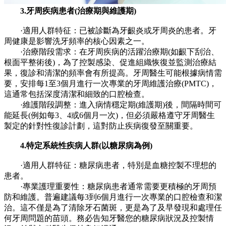
3.牙周疾病患者(治療期與維護期)
·適用人群特征：已被診斷為牙齦炎或牙周炎的患者。牙
周健康是影響洗牙頻率的核心因素之一。
·治療階段需求：在牙周疾病的活躍治療期(如齦下刮治、
根面平整術後)，為了控製感染、促進組織恢復並監測治療結
果，復診和清潔的頻率會有所提高。牙周醫生可能根據病情需
要，安排每1至3個月進行一次專業的牙周維護治療(PMTC)，
這通常包括深度清潔和細致的口腔檢查。
·維護階段調整：進入病情穩定期(維護期)後，間隔時間可
能延長(例如每3、4或6個月一次)，但必須嚴格遵守牙周醫生
製定的針對性復診計劃，這對防止疾病復發至關重要。
4.特定系統性疾病人群(以糖尿病為例)
·適用人群特征：糖尿病患者，特別是血糖控製不理想的
患者。
·專業護理重要性：糖尿病患者通常需要更積極的牙周預
防和維護。普遍建議每3到6個月進行一次專業的口腔檢查和潔
治。這不僅是為了清除牙石菌斑，更是為了及早發現和處理任
何牙周問題的苗頭。務必告知牙醫您的糖尿病狀況及控製情