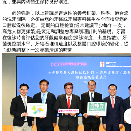
況，並與內科醫生保持良好溝通。
必須強調，以上建議是普遍性的參考框架。科學、適合您
的洗牙間隔，必須由您的牙醫或牙周專科醫生在全面檢查您的
口腔狀況後確定。 定期的口腔檢查(通常建議至少每年一次，
高危人群更頻繁)是製定和調整您專屬護理計劃的基礎。牙醫
在復診時會評估您的牙齦健康程度(探診深度、出血指數)、牙
菌斑控製水平、牙結石堆積速度以及整體口腔環境的變化，從
而動態調整下一次專業清潔的時間。