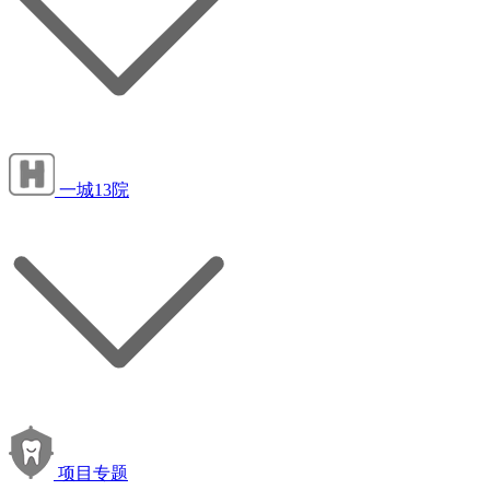
一城13院
项目专题