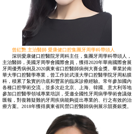
曾紅艷 主治醫師 愛康健口腔集團牙周學科帶頭人
深圳愛康健口腔醫院牙周科主任，集團牙周學科帶頭人，
主治醫師，美國牙周學會國際會員，獲得2020年華南國際會展
牙周優秀病例及2020廣東省口腔醫師病例大賽金獎。畢業於南
華大學口腔醫學專業，曾工作於武漢大學口腔醫學院牙周粘膜
科，積累了紮實的功底和豐富的臨床診療經驗。常年參加國內
各種口腔學術交流，並多次赴北京、上海、韓國、意大利等地
參加口腔醫學領域專業培訓，受邀全國性牙周病學學術會議做
匯報，對復雜疑難的牙周疾病能夠提出專業的、行之有效的治
療方案。2018年獲得廣東省民營口腔醫師病例展示競賽銀獎。