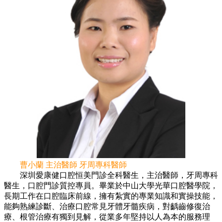
曹小蘭 主治醫師 牙周專科醫師
深圳愛康健口腔恒美門診全科醫生，主治醫師，牙周專科
醫生，口腔門診質控專員。畢業於中山大學光華口腔醫學院，
長期工作在口腔臨床前線，擁有紮實的專業知識和實操技能，
能夠熟練診斷、治療口腔常見牙體牙髓疾病，對齲齒修復治
療、根管治療有獨到見解，從業多年堅持以人為本的服務理