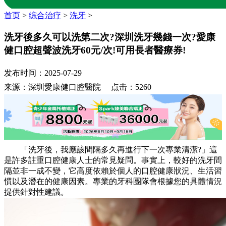
首页
>
综合治疗
>
洗牙
>
洗牙後多久可以洗第二次?深圳洗牙幾錢一次?愛康
健口腔超聲波洗牙60元/次!可用長者醫療券!
发布时间：2025-07-29
来源：深圳愛康健口腔醫院 点击：5260
「洗牙後，我應該間隔多久再進行下一次專業清潔?」這
是許多註重口腔健康人士的常見疑問。事實上，較好的洗牙間
隔並非一成不變，它高度依賴於個人的口腔健康狀況、生活習
慣以及潛在的健康因素。專業的牙科團隊會根據您的具體情況
提供針對性建議。