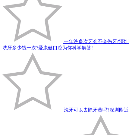
一年洗多次牙会不会伤牙?深圳
洗牙多少钱一次?爱康健口腔为你科学解答!
洗牙可以去除牙黄吗?深圳附近