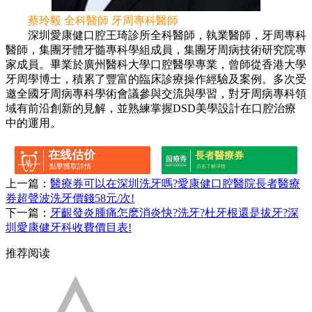
蔡玲毅 全科醫師 牙周專科醫師
深圳愛康健口腔王琦診所全科醫師，執業醫師，牙周專科
醫師，集團牙體牙髓專科學組成員，集團牙周病技術研究院專
家成員。畢業於廣州醫科大學口腔醫學專業，曾師從香港大學
牙周學博士，積累了豐富的臨床診療操作經驗及案例。多次受
邀全國牙周病專科學術會議參與交流與學習，對牙周病專科領
域有前沿創新的見解，並熟練掌握DSD美學設計在口腔治療
中的運用。
在线估价
長者醫療券
點擊獲取詳情
点击了解详情
上一篇：
醫療券可以在深圳洗牙嗎?愛康健口腔醫院長者醫療
券超聲波洗牙價錢58元/次!
下一篇：
牙齦發炎腫痛怎麽消炎快?洗牙?杜牙根還是拔牙?深
圳愛康健牙科收費價目表!
推荐阅读