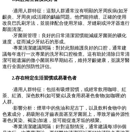
·適用人群特征：這類人群通常沒有明顯的牙周疾病(如牙
齦炎、牙周炎)或活躍的齲齒問題。他們能持續、正確的使用
改良巴氏刷牙法，並規律配合使用牙線、牙縫刷或沖牙器進行
鄰面清潔。
·牙菌斑管理：良好的日常清潔習慣能減緩牙菌斑的礦化
速度，從而減少牙結石的形成。
·專業清潔建議間隔：對於此類維護良好的口腔，通常建
議每年進行一次專業的洗牙和口腔檢查。這有助於清除日常清
潔可能遺漏的微小菌斑和早期結石，維持牙齦健康，並讓牙醫
進行全面的預防性評估。
2.存在特定生活習慣或易著色者
·適用人群特征：包括有吸煙習慣，或經常飲用咖啡、紅
茶、紅酒、深色飲料(如可樂)以及食用易著色食物(如咖喱)的
人群。
·影響分析：煙草中的焦油和尼古丁，以及飲料食物中的
色素成分，易吸附在牙齒表面甚至牙菌斑上，導致牙齒外源性
著色(黃染、褐染)加速，並可能促進牙垢的積聚。
·專業清潔建議間隔：針對這類情況，通常建議每3到6個