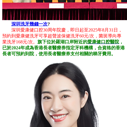
深圳洗牙幾錢一次
?
深圳愛康健口腔30周年院慶，即日起至2025年8月31日，
預約到愛康健洗牙可享超聲波保健洗牙60元/次，菌斑導向專
業洗牙168元/次。
旗下位於羅湖口岸附近的
愛康健口腔醫院
，
已於2024年成為香港長者醫療券指定牙科機構，合資格的香港
長者可預約到院，使用長者醫療券支付相關的睇牙費用。