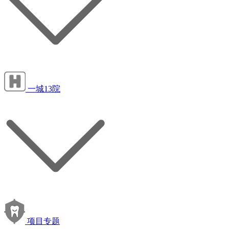
一城13院
项目专题