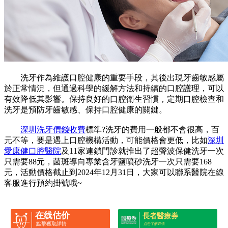
洗牙作為維護口腔健康的重要手段，其後出現牙齒敏感屬
於正常情況，但通過科學的緩解方法和持續的口腔護理，可以
有效降低其影響。保持良好的口腔衛生習慣，定期口腔檢查和
洗牙是預防牙齒敏感、保持口腔健康的關鍵。
深圳洗牙價錢收費
標準?洗牙的費用一般都不會很高，百
元不等，要是遇上口腔機構活動，可能價格會更低，比如
深圳
愛康健口腔醫院
及11家連鎖門診就推出了超聲波保健洗牙一次
只需要88元，菌斑導向專業含牙鹽噴砂洗牙一次只需要168
元，活動價格截止到2024年12月31日，大家可以聯系醫院在線
客服進行預約掛號哦~
在线估价
長者醫療券
點擊獲取詳情
点击了解详情