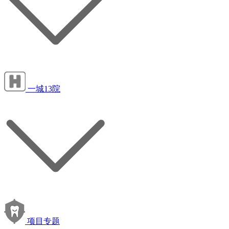
一城13院
项目专题