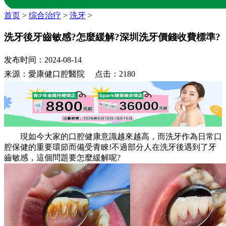
首页
>
综合治疗
>
洗牙
>
洗牙後牙齒敏感?怎麼緩解?深圳洗牙價錢收費標準?
发布时间：2024-08-14
来源：愛康健口腔醫院 点击：2180
現如今大家的口腔健康意識越來越高，而洗牙作為日常口
腔保健的重要環節而備受青睞!不過部分人在洗牙後遇到了牙
齒敏感，這個問題要怎麼緩解呢?