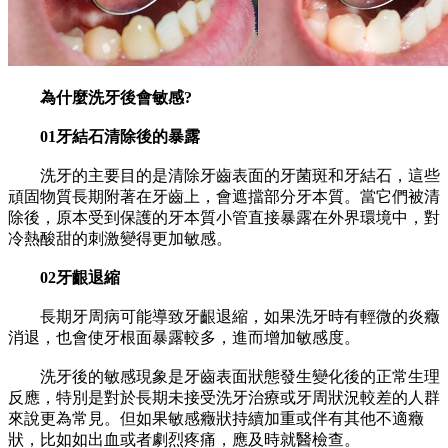
為什麼洗牙後會敏感?
01牙結石清除後的暴露
洗牙的主要目的是清除牙齒表面的牙菌斑和牙結石，這些
頑固物質長期附著在牙齒上，會遮擋部分牙本質。當它們被清
除後，原本受到保護的牙本質小管直接暴露在外界環境中，對
冷熱酸甜的刺激變得更加敏感。
02牙齦退縮
長期牙周病可能導致牙齦退縮，如果洗牙時有輕微的炎癥
消退，也會使牙根面暴露較多，進而增加敏感度。
洗牙後的敏感現象是牙齒表面狀態發生變化後的正常生理
反應，特別是對於長期未接受洗牙治療或牙周狀況較差的人群
來說更為常見。但如果敏感癥狀持續加重或伴有其他不適癥
狀，比如如出血或者劇烈疼痛，應及時就醫檢查。