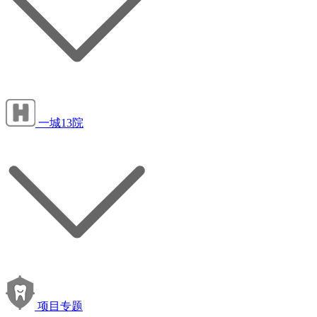
一城13院
项目专题