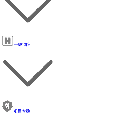
一城13院
项目专题