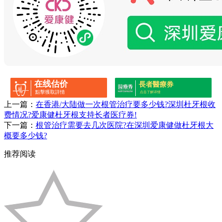
在线估价
長者醫療券
點擊獲取詳情
点击了解详情
上一篇：
在香港/大陆做一次根管治疗要多少钱?深圳杜牙根收
费情况?爱康健杜牙根支持长者医疗券!
下一篇：
根管治疗需要去几次医院?在深圳爱康健做杜牙根大
概要多少钱?
推荐阅读