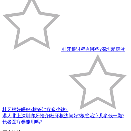
杜牙根过程有哪些?深圳愛康健
杜牙根好唔好?根管治疗多少钱?
港人北上深圳睇牙推介|杜牙根边间好?根管治疗几多钱一颗?
长者医疗券能用吗?