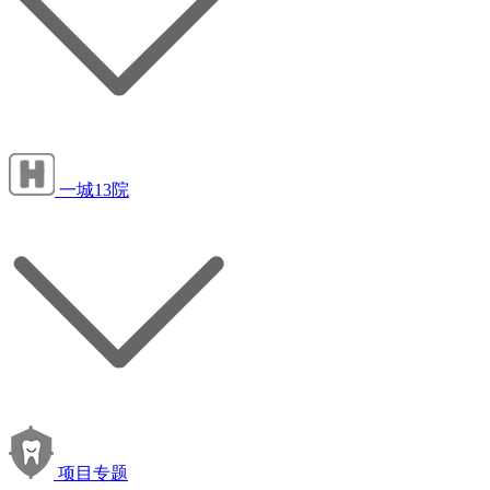
一城13院
项目专题