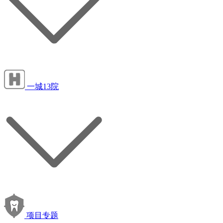
一城13院
项目专题