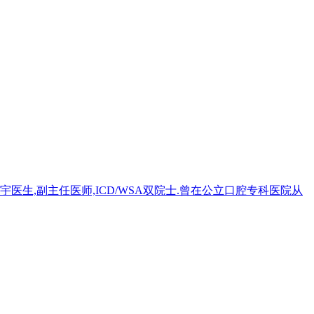
宇医生,副主任医师,ICD/WSA双院士.曾在公立口腔专科医院从