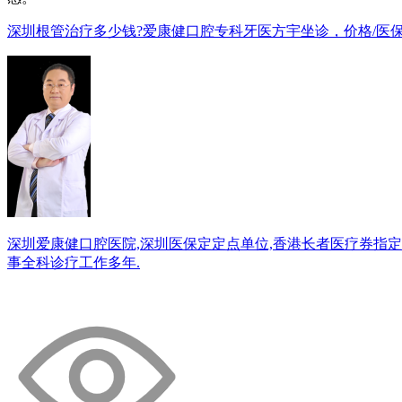
深圳根管治疗多少钱?爱康健口腔专科牙医方宇坐诊，价格/医保
深圳爱康健口腔医院,深圳医保定定点单位,香港长者医疗券指定牙科
事全科诊疗工作多年.