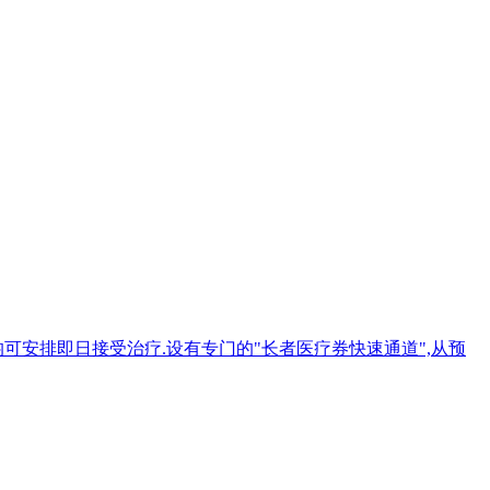
务,均可安排即日接受治疗.设有专门的"长者医疗券快速通道",从预