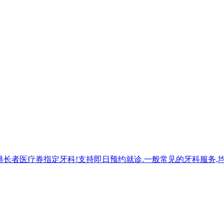
.5折,香港长者医疗券指定牙科!支持即日预约就诊.一般常见的牙科服