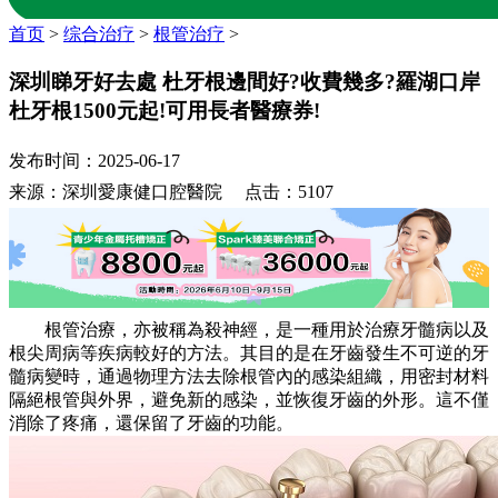
首页
>
综合治疗
>
根管治疗
>
深圳睇牙好去處 杜牙根邊間好?收費幾多?羅湖口岸
杜牙根1500元起!可用長者醫療券!
发布时间：2025-06-17
来源：深圳愛康健口腔醫院 点击：5107
根管治療，亦被稱為殺神經，是一種用於治療牙髓病以及
根尖周病等疾病較好的方法。其目的是在牙齒發生不可逆的牙
髓病變時，通過物理方法去除根管內的感染組織，用密封材料
隔絕根管與外界，避免新的感染，並恢復牙齒的外形。這不僅
消除了疼痛，還保留了牙齒的功能。