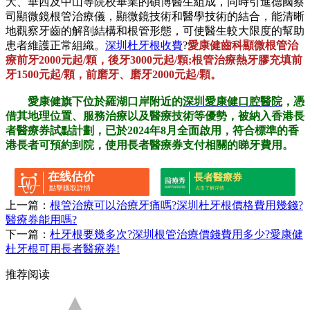
大、華西及中山等院校畢業的碩博醫生組成，同時引進德國蔡
司顯微鏡根管治療儀，顯微鏡技術和醫學技術的結合，能清晰
地觀察牙齒的解剖結構和根管形態，可使醫生較大限度的幫助
患者維護正常組織。
深圳杜牙根收費
?
愛康健齒科顯微根管治
療前牙2000元起/顆，後牙3000元起/顆;根管治療熱牙膠充填前
牙1500元起/顆，前磨牙、磨牙2000元起/顆。
愛康健旗下位於羅湖口岸附近的
深圳愛康健口腔醫院
，憑
借其地理位置、服務治療以及醫療技術等優勢，被納入香港長
者醫療券試點計劃，已於2024年8月全面啟用，符合標準的香
港長者可預約到院，使用長者醫療券支付相關的睇牙費用。
在线估价
長者醫療券
點擊獲取詳情
点击了解详情
上一篇：
根管治療可以治療牙痛嗎?深圳杜牙根價格費用幾錢?
醫療券能用嗎?
下一篇：
杜牙根要幾多次?深圳根管治療價錢費用多少?愛康健
杜牙根可用長者醫療券!
推荐阅读