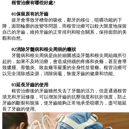
根管治療有哪些好處?
01保留原有的牙齒
拔牙會導致牙槽骨的吸收，鄰牙的移位，咀嚼功能的下
降，面部輪廓的改變等問題，而根管治療可以較大限度地保留
自己的牙齒，維持牙齒的正常排列和咬合關系，保持面部的美
觀和自然。
02消除牙髓病和根尖周病的癥狀
牙髓病和根尖周病是由於細菌感染牙髓和根尖周組織所引
起的，如果不及時治療，會造成持續的疼痛和炎癥，甚至會導
致膿腫、骨髓炎、敗血癥等嚴重的全身性並發癥。根管治療可
以完全清除感染源，消除病竈，恢復牙齒的健康和功能。
03延長牙齒的使用
根管治療後的牙齒雖然失去了牙髓的活力，但是通過根管
填充和牙冠修復，可以增加牙齒的抗壓強度和抗折強度，防止
牙齒的斷裂和脫落，使牙齒能夠正常地承受咀嚼力，盡可能延
長了牙齒的使用。