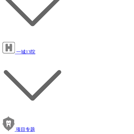
一城13院
项目专题