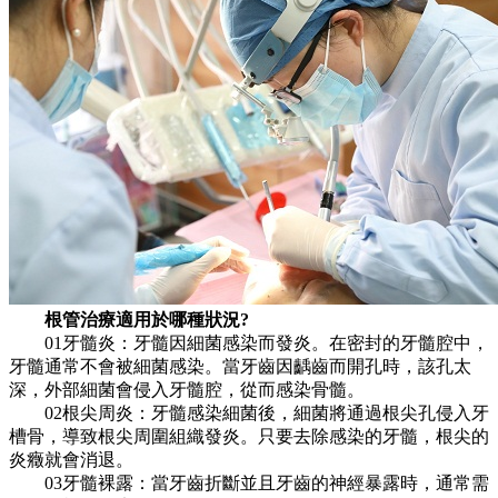
根管治療適用於哪種狀況?
01牙髓炎：牙髓因細菌感染而發炎。在密封的牙髓腔中，
牙髓通常不會被細菌感染。當牙齒因齲齒而開孔時，該孔太
深，外部細菌會侵入牙髓腔，從而感染骨髓。
02根尖周炎：牙髓感染細菌後，細菌將通過根尖孔侵入牙
槽骨，導致根尖周圍組織發炎。只要去除感染的牙髓，根尖的
炎癥就會消退。
03牙髓裸露：當牙齒折斷並且牙齒的神經暴露時，通常需