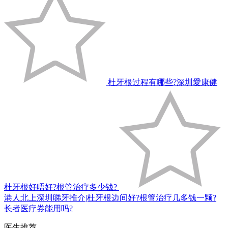
杜牙根过程有哪些?深圳愛康健
杜牙根好唔好?根管治疗多少钱?
港人北上深圳睇牙推介|杜牙根边间好?根管治疗几多钱一颗?
长者医疗券能用吗?
医生推荐