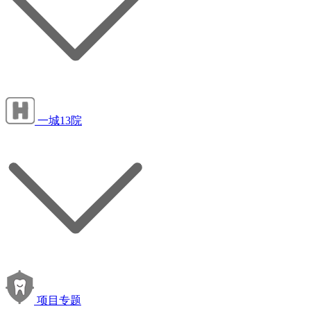
一城13院
项目专题