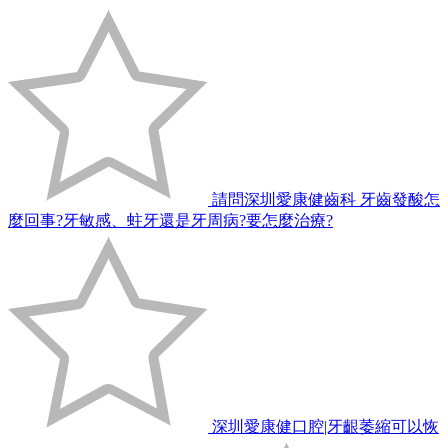
請問深圳愛康健齒科 牙齒發酸怎
麼回事?牙敏感、蛀牙還是牙周病?要怎麼治療?
深圳愛康健口腔|牙齦萎縮可以恢