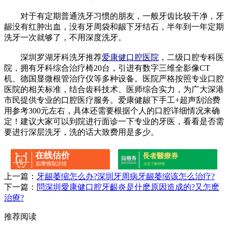
对于有定期普通洗牙习惯的朋友，一般牙齿比较干净，牙
龈没有红肿出血，没有牙周袋和龈下牙结石，半年到一年定期
洗牙一次就够了，不用深度洗牙。
深圳罗湖牙科洗牙推荐
爱康健口腔医院
，二级口腔专科医
院，拥有牙科综合治疗椅20台，引进有数字三维全影像CT
机、德国显微根管治疗仪等多种设备。医院严格按照专业口腔
医院的相关标准，结合齿科技术、医师综合实力，为广大深港
市民提供专业的口腔医疗服务。爱康健龈下手工+超声刮治费
用参考300元左右，具体还需要根据个人的口腔详细情况来确
定！建议大家可以到院进行面诊一下专业的牙医，看看是否需
要进行深层洗牙，洗的话大致费用是多少。
在线估价
長者醫療券
點擊獲取詳情
点击了解详情
上一篇：
牙龈萎缩怎么办?深圳牙周病牙龈萎缩该怎么治疗?
下一篇：
問深圳愛康健口腔牙齦炎是什麽原因造成的?又怎麽
治療?
推荐阅读