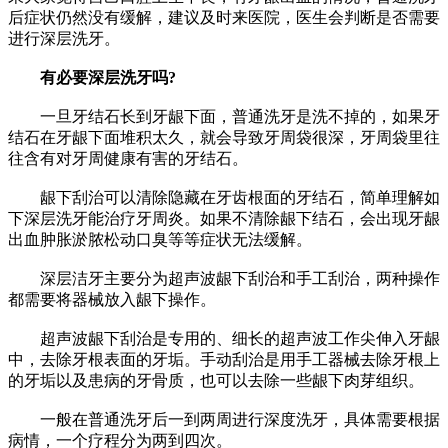
后症状仍然没有缓解，建议及时来医院，医生会判断是否需要
进行深层洗牙。
有必要深层洗牙吗?
一旦牙结石长到牙龈下面，普通洗牙是洗不掉的，如果牙
结石在牙龈下面堆积太久，就会导致牙周袋很深，牙周袋里往
往含有对牙周健康有害的牙结石。
龈下刮治可以清除隐藏在牙齿根面的牙结石，简单理解如
下深层洗牙能治疗牙周炎。如果不清除龈下结石，会出现牙龈
出血肿胀淤脓松动口臭等等症状无法缓解。
深层洁牙主要分为超声波龈下刮治和手工刮治，两种操作
都需要将器械放入龈下操作。
超声波龈下刮治是专用的、细长的超声波工作尖伸入牙龈
中，去除牙根表面的牙垢。手动刮治是用手工器械去除牙根上
的牙垢以及患病的牙骨质，也可以去除一些龈下肉芽组织。
一般在普通洗牙后一到两周进行深度洗牙，具体需要根据
病情，一个疗程分为两到四次。