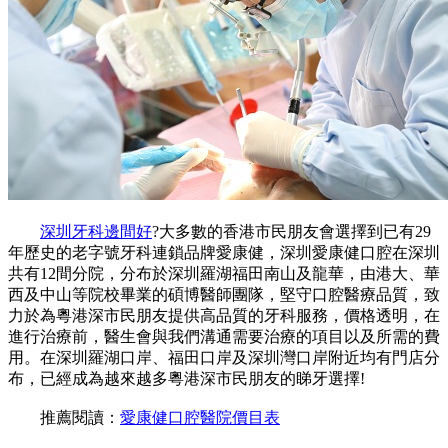
深圳牙科邊間好
?大多數的香港市民朋友會選擇到已有29
年歷史的老字號牙科連鎖品牌愛康健，深圳愛康健口腔在深圳
共有12間分院，分布於深圳羅湖福田南山及龍華，由港大、華
西及中山等院校畢業的碩博醫師團隊，堅守口腔醫療品質，致
力於為粵港深市民朋友提供高品質的牙科服務，價格透明，在
進行治療前，醫生會與我們溝通需要治療的項目以及所需的費
用。在深圳羅湖口岸、福田口岸及深圳灣口岸附近均有門店分
布，已經成為越來越多粵港深市民朋友的睇牙選擇!
推薦閱讀：
愛康健口腔醫院價目表