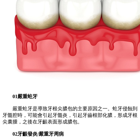
01嚴重蛀牙
嚴重蛀牙是導致牙根尖膿包的主要原因之一。蛀牙侵蝕到
牙髓腔時，可能會引起牙髓炎，引起牙齒根部化膿，形成牙根
尖囊腫，之後在牙齦表面形成膿包。
02牙齦發炎/嚴重牙周病