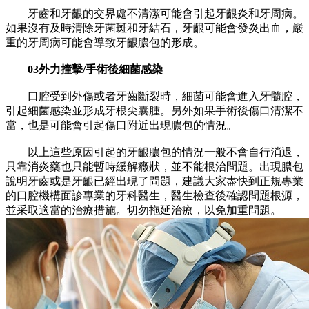
牙齒和牙齦的交界處不清潔可能會引起牙齦炎和牙周病。
如果沒有及時清除牙菌斑和牙結石，牙齦可能會發炎出血，嚴
重的牙周病可能會導致牙齦膿包的形成。
03外力撞擊/手術後細菌感染
口腔受到外傷或者牙齒斷裂時，細菌可能會進入牙髓腔，
引起細菌感染並形成牙根尖囊腫。另外如果手術後傷口清潔不
當，也是可能會引起傷口附近出現膿包的情況。
以上這些原因引起的牙齦膿包的情況一般不會自行消退，
只靠消炎藥也只能暫時緩解癥狀，並不能根治問題。出現膿包
說明牙齒或是牙齦已經出現了問題，建議大家盡快到正規專業
的口腔機構面診專業的牙科醫生，醫生檢查後確認問題根源，
並采取適當的治療措施。切勿拖延治療，以免加重問題。