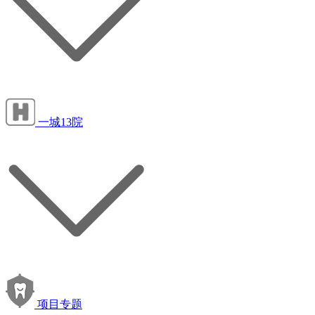
一城13院
项目专题