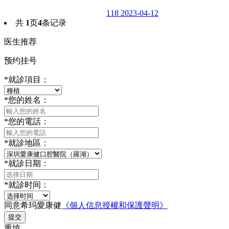
118
2023-04-12
共
1
页
4
条记录
医生推荐
预约挂号
*
就診項目：
*
您的姓名：
*
您的電話：
*
就診地區：
*
就診日期：
*
就診时间：
同意希玛愛康健
《個人信息授權和保護聲明》
提交
重填