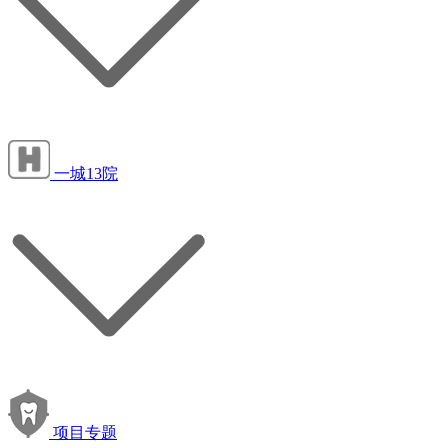
一城13院
项目专题