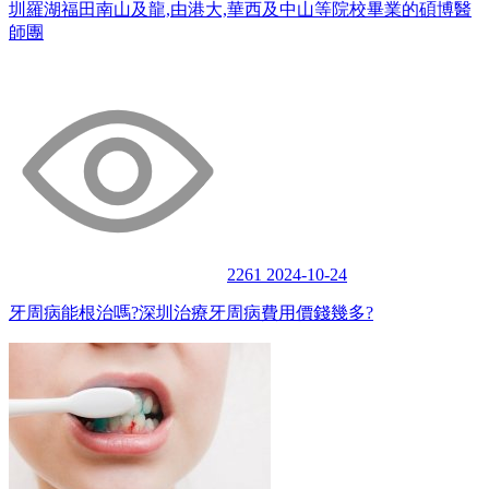
圳羅湖福田南山及龍,由港大,華西及中山等院校畢業的碩博醫
師團
2261
2024-10-24
牙周病能根治嗎?深圳治療牙周病費用價錢幾多?