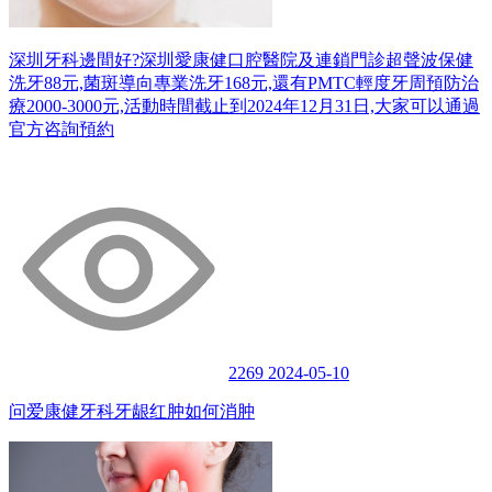
深圳牙科邊間好?深圳愛康健口腔醫院及連鎖門診超聲波保健
洗牙88元,菌斑導向專業洗牙168元,還有PMTC輕度牙周預防治
療2000-3000元,活動時間截止到2024年12月31日,大家可以通過
官方咨詢預約
2269
2024-05-10
问爱康健牙科牙龈红肿如何消肿