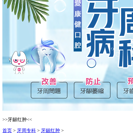
>>牙龈红肿<<
首页
>
牙周专科
>
牙龈红肿
>