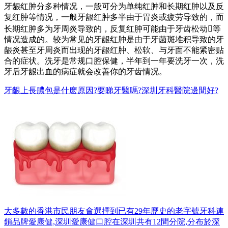
牙龈红肿分多种情况，一般可分为单纯红肿和长期红肿以及反
复红肿等情况，一般牙龈红肿多半由于胃炎或疲劳导致的，而
长期红肿多为牙周炎导致的，反复红肿可能由于牙齿松动等
情况造成的。较为常见的牙龈红肿是由于牙菌斑堆积导致的牙
龈炎甚至牙周炎而出现的牙龈红肿、松软、与牙面不能紧密贴
合的症状。洗牙是常规口腔保健，半年到一年要洗牙一次，洗
牙后牙龈出血的病症就会改善你的牙齿情况。
牙齦上長膿包是什麽原因?要睇牙醫嗎?深圳牙科醫院邊間好?
大多數的香港市民朋友會選擇到已有29年歷史的老字號牙科連
鎖品牌愛康健,深圳愛康健口腔在深圳共有12間分院,分布於深