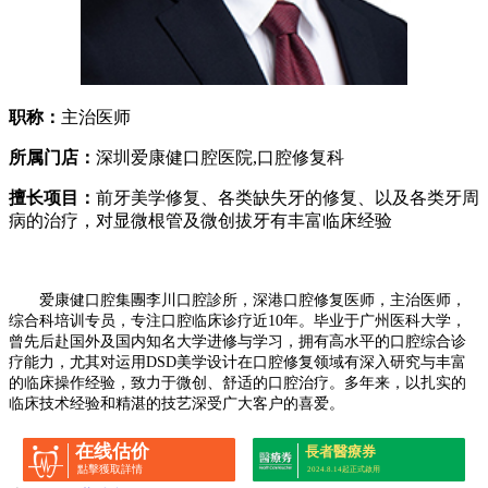
职称：
主治医师
所属门店：
深圳爱康健口腔医院,口腔修复科
擅长项目：
前牙美学修复、各类缺失牙的修复、以及各类牙周
病的治疗，对显微根管及微创拔牙有丰富临床经验
爱康健口腔集團李川口腔診所，深港口腔修复医师，主治医师，
综合科培训专员，专注口腔临床诊疗近10年
。
毕业于广州医科大学，
曾先后赴国外及国内知名大学进修与学习，拥有高水平的口腔综合诊
疗能力，尤其对运用DSD美学设计在口腔修复领域有深入研究与丰富
的临床操作经验，致力于微创、舒适的口腔治疗。多年来，以扎实的
临床技术经验和精湛的技艺深受广大客户的喜爱。
在线估价
長者醫療券
點擊獲取詳情
2024.8.14起正式啟用