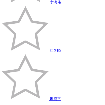
李洪伟
江冬晓
巩贤平