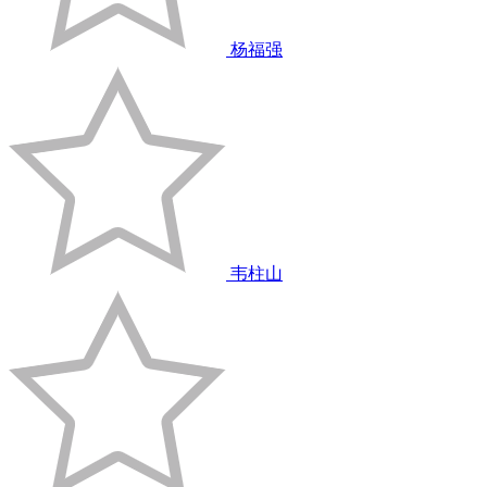
杨福强
韦柱山