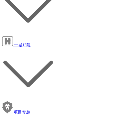
一城13院
项目专题