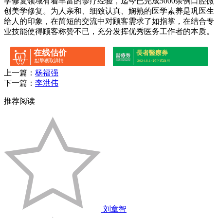
学修复领域有着丰富的诊疗经验，迄今已完成5000余例口腔微
创美学修复。为人亲和、细致认真、娴熟的医学素养是巩医生
给人的印象，在简短的交流中对顾客需求了如指掌，在结合专
业技能使得顾客称赞不已，充分发挥优秀医务工作者的本质。
在线估价
長者醫療券
點擊獲取詳情
2024.8.14起正式啟用
上一篇：
杨福强
下一篇：
李洪伟
推荐阅读
刘章智