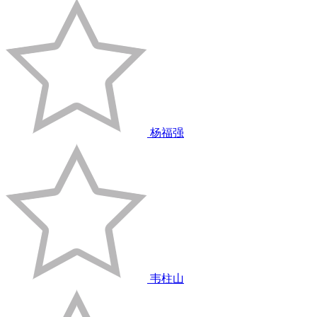
杨福强
韦柱山