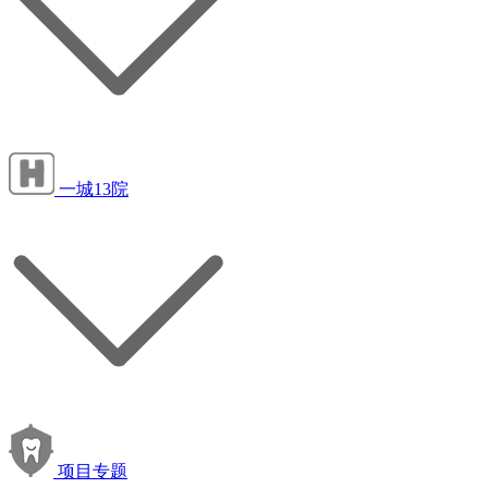
一城13院
项目专题