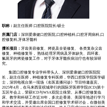
职称：
副主任医师 口腔医院院长/硕士
所属门店：
深圳爱康健口腔医院,口腔种植科,口腔牙周病科,口
腔修复科,牙体牙髓科
擅长项目：
牙齿美容修复、烤瓷及全瓷修复、 各类复杂义齿
修复、种植修复等， 熟练处理牙周病及牙体缺失、四环素、
氟斑牙的烤瓷修复工作，对于牙体牙髓疾病治疗也有较深研
究。
集团口腔修复专业学科带头人、深圳爱康健口腔医院院
长，副主任医师，种植修复专科医师，华西口腔医学院医学硕
士，深圳电视台第一现场《名医直播问诊》节目特邀嘉宾。
2025年4月，在马来西亚槟城举行的国际牙医师学院(ICD)第十
五区年会上，荣获ICD与WSA双院士殊荣。从事口腔修复临
床、教学和科研工作近30年，多次赴香港、美国等地进行学习
和学术交流，并受邀出席全国口腔修复学术研讨会，在微创美