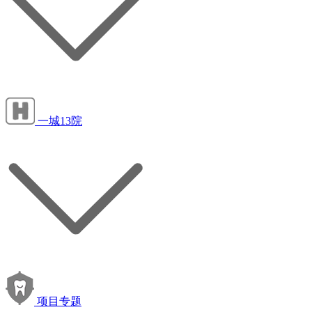
一城13院
项目专题