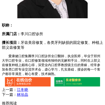
职称：
所属门店：
李川口腔诊所
擅长项目：
牙齿美容修复，各类牙列缺损的固定修复、种植上
部义齿修复等
愛康健口腔集團李川口腔診所全口醫師，执业医师，毕业于郑州
大学口腔专业，在口腔修复领域有独特的见解和手法，同时在上部义
齿修复种植上颇有心得，深受业内口腔界教授级主任的青睐，经常参
加各类口腔专业交流学术会，虚心学习，扎实基础，接诊的每一个客
户都非常满意，耐心有爱，技术娴熟。
在线估价
長者醫療券
點擊獲取詳情
2024.8.14起正式啟用
上一篇：
江冬晓
下一篇：
林珍晶
推荐阅读