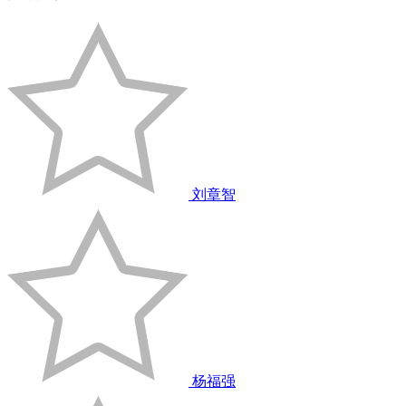
刘章智
杨福强