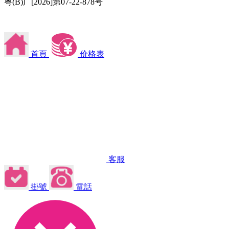
粤(B)广[2026]第07-22-878号
首頁
价格表
客服
掛號
電話