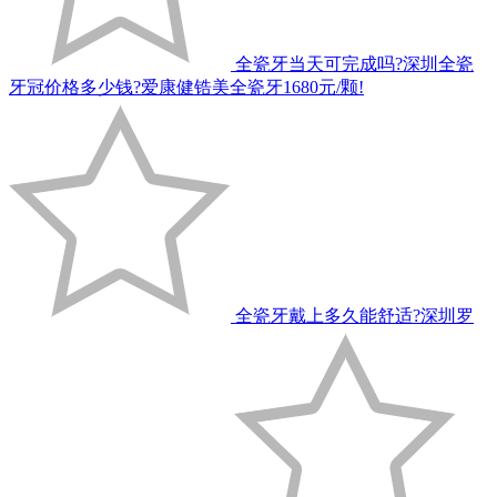
全瓷牙当天可完成吗?深圳全瓷
牙冠价格多少钱?爱康健锆美全瓷牙1680元/颗!
全瓷牙戴上多久能舒适?深圳罗