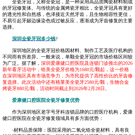
全瓷牙冠，又称全瓷冠，是一种采用高品质陶瓷材料制成
的牙冠修复体。与传统的金属烤瓷牙相比，全瓷牙冠具有更好
的透光性和自然感，色泽接近天然牙齿，且生物相容性更佳，
不易引起牙龈边缘染色或过敏反应，逐渐成为牙齿修复的主要
选择。
深圳全瓷牙冠多少钱
?
深圳地区的全瓷牙冠价格因材料、制作工艺及医疗机构的
不同而有所差异。一般来说，单颗全瓷牙冠的市场价格区间较
为广泛。据了解，
深圳爱康健口腔医院及连锁门诊推出的2026
新年看牙活动中，锆美全瓷牙价格为1680元/颗起，这一价格
在深圳地区具有市场竞争力，为市民提供了高性价比的牙齿修
复选择。此次活动中还有格莱美全瓷牙2580元/颗，生物合金
烤瓷牙880元/颗，活动时间截止到2026年2月28日。
爱康健口腔医院全瓷牙修复优势
作为深圳地区老字号牙科连锁品牌的口腔医疗机构，爱康
健口腔医院在全瓷牙修复领域具有多方面优势：
·材料品质保障：医院采用的二氧化锆全瓷材料，具有良