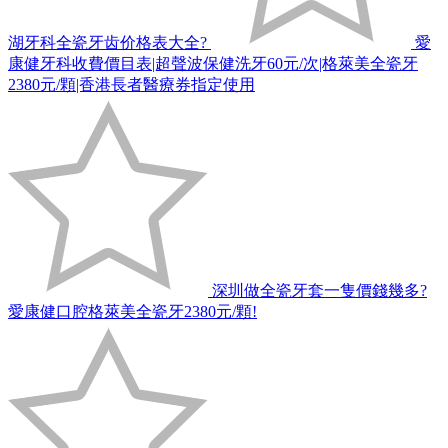
湖牙科全瓷牙齿价格表大全?
愛
康健牙科收費價目表|超聲波保健洗牙60元/次|格萊美全瓷牙
2380元/顆|香港長者醫療券指定使用
深圳做全瓷牙套一隻價錢幾多?
愛康健口腔格萊美全瓷牙2380元/顆!