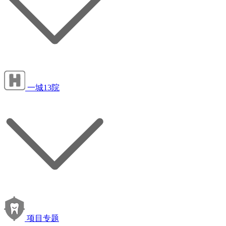
一城13院
项目专题