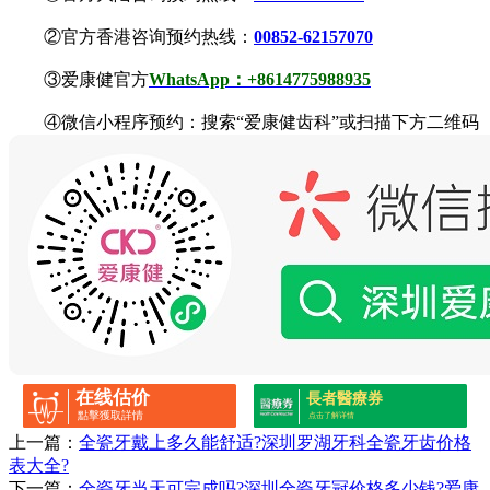
②官方香港咨询预约热线：
00852-62157070
③爱康健官方
WhatsApp：+8614775988935
④微信小程序预约：搜索“爱康健齿科”或扫描下方二维码
在线估价
長者醫療券
點擊獲取詳情
点击了解详情
上一篇：
全瓷牙戴上多久能舒适?深圳罗湖牙科全瓷牙齿价格
表大全?
下一篇：
全瓷牙当天可完成吗?深圳全瓷牙冠价格多少钱?爱康