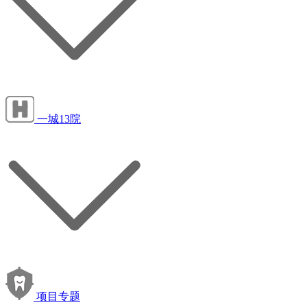
一城13院
项目专题