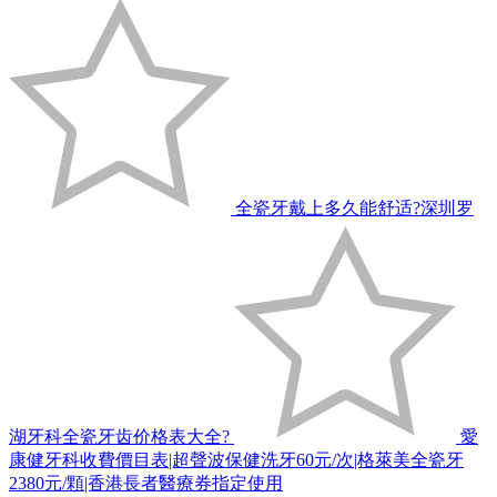
全瓷牙戴上多久能舒适?深圳罗
湖牙科全瓷牙齿价格表大全?
愛
康健牙科收費價目表|超聲波保健洗牙60元/次|格萊美全瓷牙
2380元/顆|香港長者醫療券指定使用