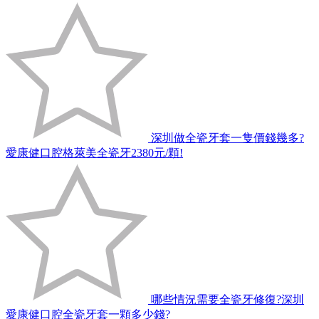
深圳做全瓷牙套一隻價錢幾多?
愛康健口腔格萊美全瓷牙2380元/顆!
哪些情況需要全瓷牙修復?深圳
愛康健口腔全瓷牙套一顆多少錢?