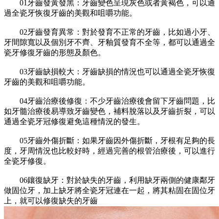
01牙齒發黃發黑：牙齒變色呈現灰色或者黃褐色，可以通
過全瓷牙恢復牙齒的美觀和咀嚼功能。
02牙齒發育異常：對於發育不正常的牙齒，比如過小牙、
牙間隙寬以及個別牙不齊、牙釉質發育不全等，都可以通過全
瓷牙修復牙齒的形態及顏色。
03牙齒缺損較大：牙齒缺損的情況也可以通過全瓷牙恢復
牙齒的美觀和咀嚼功能。
04牙齒治療後修復：不少牙齒治療後會留下牙齒問題，比
如牙髓治療後易導致牙齒變色，補料脫落以及牙齒折裂，可以
通過全瓷牙冠修復避免這種情況的發生。
05牙齒外傷折斷：如果牙齒因外傷折斷，牙根有足夠的長
度，牙周情況也比較好時，經過完善的根管治療後，可以進行
全瓷牙修復。
06鑲復缺牙：對於缺失的牙齒，利用缺牙兩側的健康鄰牙
做固位牙，加上缺牙將全瓷牙冠連在一起，將其粘固在固位牙
上，就可以修復缺失的牙齒