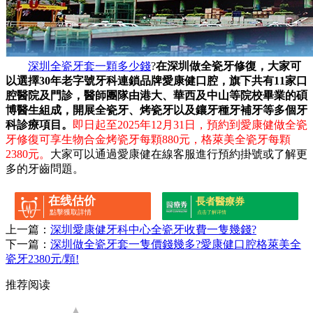
深圳全瓷牙套一顆多少錢
?
在深圳做全瓷牙修復，大家可
以選擇30年老字號牙科連鎖品牌愛康健口腔，旗下共有11家口
腔醫院及門診，醫師團隊由港大、華西及中山等院校畢業的碩
博醫生組成，開展全瓷牙、烤瓷牙以及鑲牙種牙補牙等多個牙
科診療項目。
即日起至2025年12月31日，預約到愛康健做全瓷
牙修復可享生物合金烤瓷牙每顆880元，格萊美全瓷牙每顆
2380元。
大家可以通過愛康健在線客服進行預約掛號或了解更
多的牙齒問題。
在线估价
長者醫療券
點擊獲取詳情
点击了解详情
上一篇：
深圳愛康健牙科中心全瓷牙收費一隻幾錢?
下一篇：
深圳做全瓷牙套一隻價錢幾多?愛康健口腔格萊美全
瓷牙2380元/顆!
推荐阅读