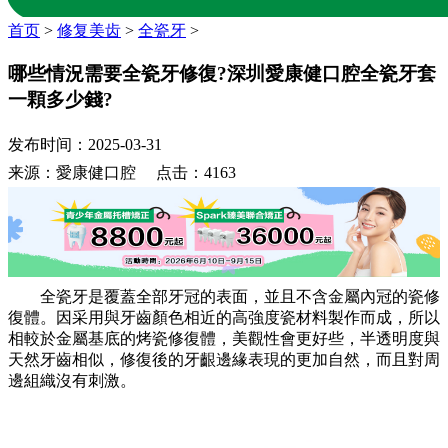
首页
>
修复美齿
>
全瓷牙
>
哪些情況需要全瓷牙修復?深圳愛康健口腔全瓷牙套
一顆多少錢?
发布时间：2025-03-31
来源：愛康健口腔 点击：4163
全瓷牙是覆蓋全部牙冠的表面，並且不含金屬內冠的瓷修
復體。因采用與牙齒顏色相近的高強度瓷材料製作而成，所以
相較於金屬基底的烤瓷修復體，美觀性會更好些，半透明度與
天然牙齒相似，修復後的牙齦邊緣表現的更加自然，而且對周
邊組織沒有刺激。