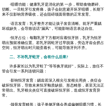
·咀嚼功能：健康乳牙是消化的第 一步，帮助食物磨碎、
切断。一旦蛀牙引发疼痛，孩子会刻意避开坏牙咀嚼，长期下
来不仅影响营养吸收，还会阻碍颌面骨骼的正常发育。
·语言发育：乳牙整齐才能让孩子发音清晰。前牙严重龋
坏或缺失，会导致说话“漏风”，可能影响语言表达自信。
·恒牙占位：每颗乳牙下方都对应着恒牙胚，乳牙为恒牙
萌出预留准确位置。若乳牙因蛀牙过早脱落，旁边牙齿会挤占
空间，恒牙萌出时只能歪着长，可能导致牙列不齐。
二、不补乳牙蛀牙，会有什么后果?
许多家长以为乳牙蛀了“等等换牙就好”，实际上，放任不
管会引发一系列连锁问题：
·影响恒牙发育：龋齿若深入根尖引发根尖周炎，炎症会
破坏恒牙胚，导致未来恒牙釉质缺损、形态畸形，甚至无法正
常萌出。乳牙根尖炎症可直接破坏恒牙胚，造成恒牙发育异
常。
·颌骨发育畸形：孩子单侧牙痛会养成偏侧咀嚼习惯，长