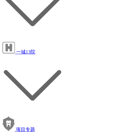
一城13院
项目专题