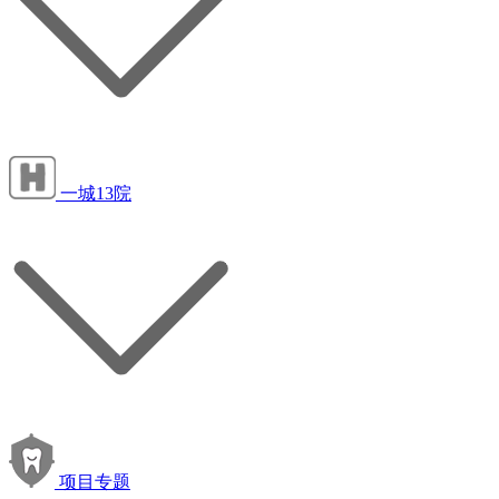
一城13院
项目专题