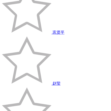
巩贤平
赵莹