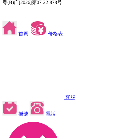
粤(B)广[2026]第07-22-878号
首頁
价格表
客服
掛號
電話