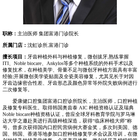
职称：
主治医师 集团富港门诊院长
所属门店：
沈虹诊所,富港门诊
擅长项目：
牙齿种植外科与种植修复，微创拔牙,熟练掌握
ITI、Noble biocare、Ankylos等多个种植系统的外科手术以及
修复技术，在种植美学、骨量不足与微创牙种植方面具有丰富
经验;开展微创美学瓷贴面及全瓷美容修复，尤其见长于对因
牙齿边缘密合性差、牙齿形态及颜色异常等外院失败病例进行
二次修复等。
爱康健口腔集团富港口腔诊所院长，主治医师，口腔种植
及修复专科医生。取得韩国奥齿泰 AIC 种植资格认证及瑞典
Noble biocare种植资格认证，曾应全球牙科教育学院与罗马琳
达大学之邀赴美进行高级种植深造，获得“临床种植大师”称
号。曾多次获得国内口腔民营病例大赛金奖，多次到美国、德
国、韩国、香港等地参加口腔种植修复学术会议及培训，在微