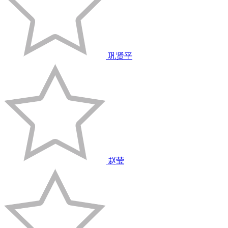
巩贤平
赵莹