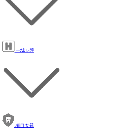
一城13院
项目专题