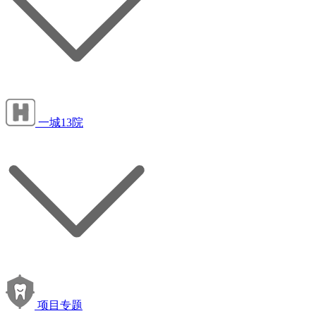
一城13院
项目专题