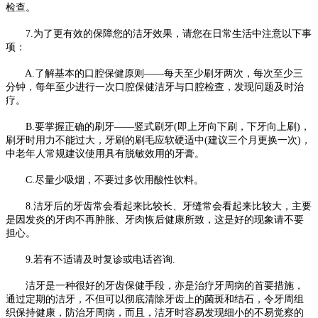
检查。
7.为了更有效的保障您的洁牙效果，请您在日常生活中注意以下事
项：
A.了解基本的口腔保健原则——每天至少刷牙两次，每次至少三
分钟，每年至少进行一次口腔保健洁牙与口腔检查，发现问题及时治
疗。
B.要掌握正确的刷牙——竖式刷牙(即上牙向下刷，下牙向上刷)，
刷牙时用力不能过大，牙刷的刷毛应软硬适中(建议三个月更换一次)，
中老年人常规建议使用具有脱敏效用的牙膏。
C.尽量少吸烟，不要过多饮用酸性饮料。
8.洁牙后的牙齿常会看起来比较长、牙缝常会看起来比较大，主要
是因发炎的牙肉不再肿胀、牙肉恢后健康所致，这是好的现象请不要
担心。
9.若有不适请及时复诊或电话咨询.
洁牙是一种很好的牙齿保健手段，亦是治疗牙周病的首要措施，
通过定期的洁牙，不但可以彻底清除牙齿上的菌斑和结石，令牙周组
织保持健康，防治牙周病，而且，洁牙时容易发现细小的不易觉察的