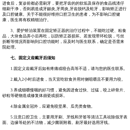
进食后，复诊前都必需刷牙，要把牙齿的的软垢及保存的食品残渣仔
细刷干净，否则易造成牙龈炎,牙周炎,牙齿脱钙及蛀牙，影响矫正进行
及口腔健康。关于不能很好维持口腔卫生的患者，为不影响口腔健
康，医生将有权精细治疗。
3、爱护矫治装置在固定矫正器的治疗过程中，不能吃过硬、粘食
品，大块食品弄小后再吃，以防矫正器损坏。若发现带环松脱，弓丝
折断等情况而影响到口腔功能时，应及时与医生联系，确定是否需来
院处理。
七、固定义齿戴牙后须知
1.固定义齿戴牙后如有疼痛或咬合高等不适，请与您的医生联系。
2.戴入2小时后进食，当天宜吃软食并用对侧咀嚼且不要用力咬。
3.养成细嚼慢咽的好习惯，避免因进食过快、过猛，咬上碎骨片、
砂粒等硬物造成修复体崩瓷或损坏。
4.除金属全冠外，应避免咬坚果、瓜壳类食物。
5.注意口腔卫生，主要用牙刷、牙线和牙签等清洁工具祛除假牙表
面、边缘等处的不洁物，减少菌斑附着。剔牙最好选用牙线。