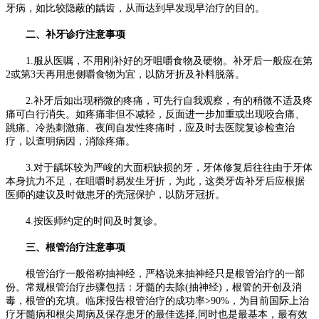
牙病，如比较隐蔽的龋齿，从而达到早发现早治疗的目的。
二、补牙诊疗注意事项
1.服从医嘱，不用刚补好的牙咀嚼食物及硬物。补牙后一般应在第
2或第3天再用患侧嚼食物为宜，以防牙折及补料脱落。
2.补牙后如出现稍微的疼痛，可先行自我观察，有的稍微不适及疼
痛可白行消失。如疼痛非但不减轻，反面进一步加重或出现咬合痛、
跳痛、冷热刺激痛、夜间自发性疼痛时，应及时去医院复诊检查治
疗，以查明病因，消除疼痛。
3.对于龋坏较为严峻的大面积缺损的牙，牙体修复后往往由于牙体
本身抗力不足，在咀嚼时易发生牙折，为此，这类牙齿补牙后应根据
医师的建议及时做患牙的壳冠保护，以防牙冠折。
4.按医师约定的时间及时复诊。
三、根管治疗注意事项
根管治疗一般俗称抽神经，严格说来抽神经只是根管治疗的一部
份。常规根管治疗步骤包括：牙髓的去除(抽神经)，根管的开创及消
毒，根管的充填。临床报告根管治疗的成功率>90%，为目前国际上治
疗牙髓病和根尖周病及保存患牙的最佳选择,同时也是最基本，最有效