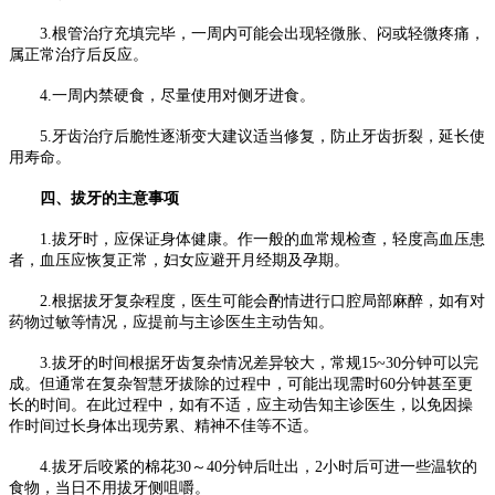
3.根管治疗充填完毕，一周内可能会出现轻微胀、闷或轻微疼痛，
属正常治疗后反应。
4.一周内禁硬食，尽量使用对侧牙进食。
5.牙齿治疗后脆性逐渐变大建议适当修复，防止牙齿折裂，延长使
用寿命。
四、拔牙的主意事项
1.拔牙时，应保证身体健康。作一般的血常规检查，轻度高血压患
者，血压应恢复正常，妇女应避开月经期及孕期。
2.根据拔牙复杂程度，医生可能会酌情进行口腔局部麻醉，如有对
药物过敏等情况，应提前与主诊医生主动告知。
3.拔牙的时间根据牙齿复杂情况差异较大，常规15~30分钟可以完
成。但通常在复杂智慧牙拔除的过程中，可能出现需时60分钟甚至更
长的时间。在此过程中，如有不适，应主动告知主诊医生，以免因操
作时间过长身体出现劳累、精神不佳等不适。
4.拔牙后咬紧的棉花30～40分钟后吐出，2小时后可进一些温软的
食物，当日不用拔牙侧咀嚼。