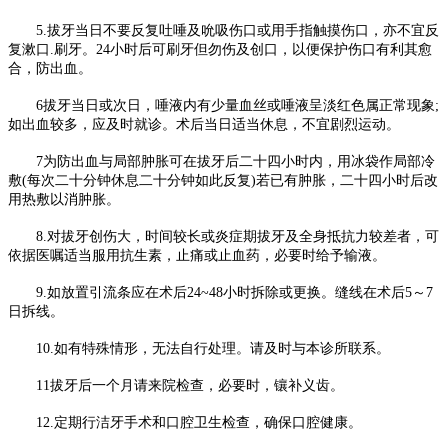
5.拔牙当日不要反复吐唾及吮吸伤口或用手指触摸伤口，亦不宜反
复漱口.刷牙。24小时后可刷牙但勿伤及创口，以便保护伤口有利其愈
合，防出血。
6拔牙当日或次日，唾液内有少量血丝或唾液呈淡红色属正常现象;
如出血较多，应及时就诊。术后当日适当休息，不宜剧烈运动。
7为防出血与局部肿胀可在拔牙后二十四小时内，用冰袋作局部冷
敷(每次二十分钟休息二十分钟如此反复)若已有肿胀，二十四小时后改
用热敷以消肿胀。
8.对拔牙创伤大，时间较长或炎症期拔牙及全身抵抗力较差者，可
依据医嘱适当服用抗生素，止痛或止血药，必要时给予输液。
9.如放置引流条应在术后24~48小时拆除或更换。缝线在术后5～7
日拆线。
10.如有特殊情形，无法自行处理。请及时与本诊所联系。
11拔牙后一个月请来院检查，必要时，镶补义齿。
12.定期行洁牙手术和口腔卫生检查，确保口腔健康。