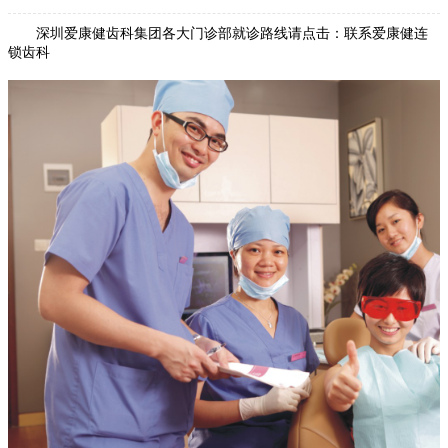
深圳爱康健齿科集团各大门诊部就诊路线请点击：联系爱康健连
锁齿科