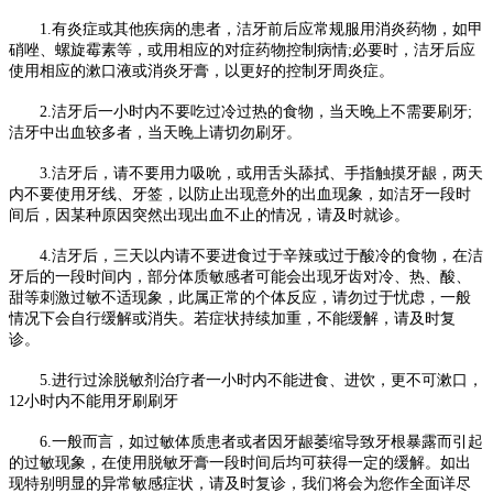
1.有炎症或其他疾病的患者，洁牙前后应常规服用消炎药物，如甲
硝唑、螺旋霉素等，或用相应的对症药物控制病情;必要时，洁牙后应
使用相应的漱口液或消炎牙膏，以更好的控制牙周炎症。
2.洁牙后一小时内不要吃过冷过热的食物，当天晚上不需要刷牙;
洁牙中出血较多者，当天晚上请切勿刷牙。
3.洁牙后，请不要用力吸吮，或用舌头舔拭、手指触摸牙龈，两天
内不要使用牙线、牙签，以防止出现意外的出血现象，如洁牙一段时
间后，因某种原因突然出现出血不止的情况，请及时就诊。
4.洁牙后，三天以内请不要进食过于辛辣或过于酸冷的食物，在洁
牙后的一段时间内，部分体质敏感者可能会出现牙齿对冷、热、酸、
甜等刺激过敏不适现象，此属正常的个体反应，请勿过于忧虑，一般
情况下会自行缓解或消失。若症状持续加重，不能缓解，请及时复
诊。
5.进行过涂脱敏剂治疗者一小时内不能进食、进饮，更不可漱口，
12小时内不能用牙刷刷牙
6.一般而言，如过敏体质患者或者因牙龈萎缩导致牙根暴露而引起
的过敏现象，在使用脱敏牙膏一段时间后均可获得一定的缓解。如出
现特别明显的异常敏感症状，请及时复诊，我们将会为您作全面详尽