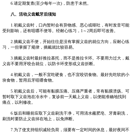
6.请定期复查(至少每年一次)，防患于未然。
八、活动义齿戴牙后须知
1.初戴义齿时，口内暂时会有异物感、恶心或呕吐，有时发音可能
受到影响，还有咀嚼不便等。经耐心练习，1～2周后即可改善。
2.摘戴义齿不便，开始往往是没有掌握义齿的就位方向，应耐心练
习，一但掌握了规律，摘戴就比较容易。
3.摘戴义齿时最好推拉基托，而不是推拉卡环。不要用力过大，戴
义齿不要用牙咬合就位，以防卡环变形或义齿折断。
4.初戴义齿，一般不宜吃硬食，也不宜咬切食物。最好先吃软的小
块食物，暂用后牙咀嚼食物。
5.初戴义齿后，可能有黏膜压痛。压痛严重者，常有黏膜溃疡。可
暂时取下义齿泡在冷水中，复诊前一天戴上义齿，以便能准确地找到
痛点，以利修改。
6.饭后和睡前应取下义齿刷洗干净，可用清水蘸肥皂、牙膏刷洗，
刷洗时要防止义齿掉在地上，以免摔断。
7.为了使支持组织减轻负荷，须要有一定时间的休息，最好夜间不