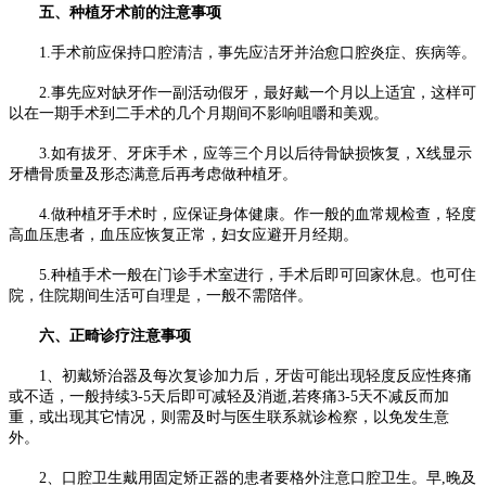
五、种植牙术前的注意事项
1.手术前应保持口腔清洁，事先应洁牙并治愈口腔炎症、疾病等。
2.事先应对缺牙作一副活动假牙，最好戴一个月以上适宜，这样可
以在一期手术到二手术的几个月期间不影响咀嚼和美观。
3.如有拔牙、牙床手术，应等三个月以后待骨缺损恢复，X线显示
牙槽骨质量及形态满意后再考虑做种植牙。
4.做种植牙手术时，应保证身体健康。作一般的血常规检查，轻度
高血压患者，血压应恢复正常，妇女应避开月经期。
5.种植手术一般在门诊手术室进行，手术后即可回家休息。也可住
院，住院期间生活可自理是，一般不需陪伴。
六、正畸诊疗注意事项
1、初戴矫治器及每次复诊加力后，牙齿可能出现轻度反应性疼痛
或不适，一般持续3-5天后即可减轻及消逝,若疼痛3-5天不减反而加
重，或出现其它情况，则需及时与医生联系就诊检察，以免发生意
外。
2、口腔卫生戴用固定矫正器的患者要格外注意口腔卫生。早,晚及