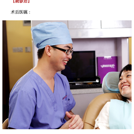
【就诊后】
术后医嘱：