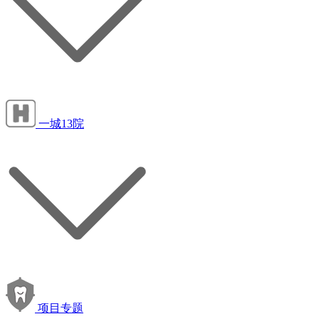
一城13院
项目专题