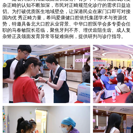
杂正畸的认知不断加深，市民对正畸规范化诊疗的需求日益迫
切。为打破优质医生地域壁垒，让深港民众在家门口即可对接
国内优 秀正畸力量，希玛爱康健口腔依托集团学术与资源优
势，特邀具备北大口腔从业背景、中华口腔医学会多专委会任
职的马春敏院长莅临，聚焦牙列不齐、埋伏齿阻生齿、成人复
杂矫正及颌面发育异常等疑难病例，提供研判与诊疗指导。