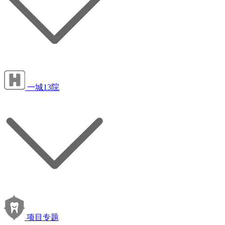
一城13院
项目专题