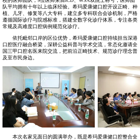
校的医师团队，9位医师荣膺ICD、WSA双院士称号，医师团
队平均拥有十年以上临床经验。希玛爱康健口腔开设正畸、种
植、儿牙、修复等八大专科，建立多专科联合会诊机制，严格
遵循国际诊疗与院感标准，搭建全数字化诊疗体系，专注各类
常规及高难度口腔病例规范化诊疗。
依托毗邻口岸的区位优势，希玛爱康健口腔持续担当深港
口腔医疗融合桥梁，深耕公益科普与学术交流，常态化邀请全
国三甲口腔名医来院交流，把前沿正畸技术、规范诊疗理念普
及至市民身边。
本次名家见面日的圆满举办，既是希玛爱康健口腔整合全