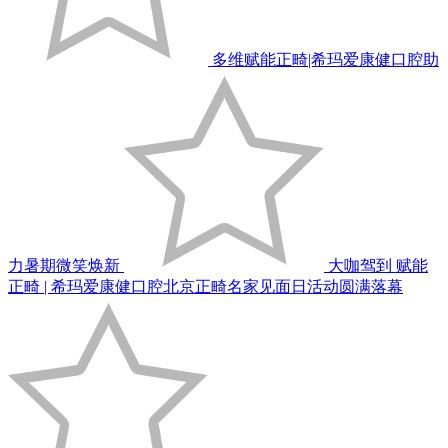
多维赋能正畸|希玛爱康健口腔助
力暑期微笑焕新
大咖驾到 赋能
正畸 | 希玛爱康健口腔北京正畸名家见面日活动圆满落幕