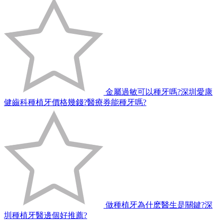
金屬過敏可以種牙嗎?深圳愛康
健齒科種植牙價格幾錢?醫療券能種牙嗎?
做種植牙為什麽醫生是關鍵?深
圳種植牙醫邊個好推薦?