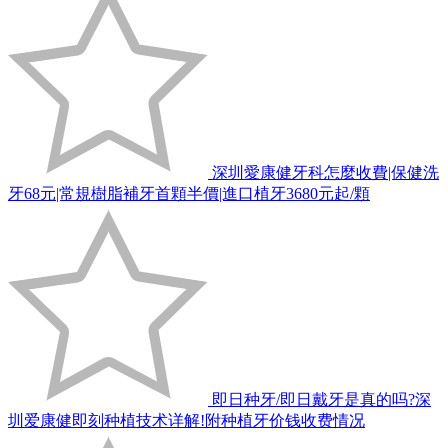
深圳愛康健牙科怎麼收費|保健洗
牙68元|常規樹脂補牙首顆半價|進口植牙3680元起/顆
即日种牙/即日戴牙是真的吗?深
圳爱康健即刻种植技术详解!附种植牙价钱收费情况