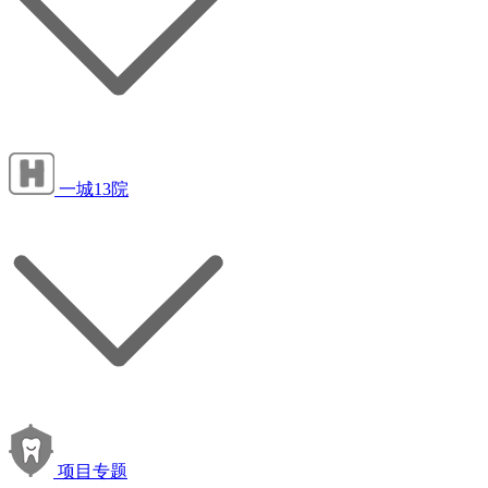
一城13院
项目专题