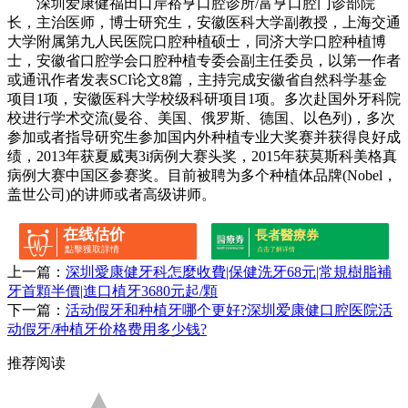
深圳爱康健福田口岸裕亨口腔诊所/富亨口腔门诊部院
长，主治医师，博士研究生，安徽医科大学副教授，上海交通
大学附属第九人民医院口腔种植硕士，同济大学口腔种植博
士，安徽省口腔学会口腔种植专委会副主任委员，以第一作者
或通讯作者发表SCI论文8篇，主持完成安徽省自然科学基金
项目1项，安徽医科大学校级科研项目1项。多次赴国外牙科院
校进行学术交流(曼谷、美国、俄罗斯、德国、以色列)，多次
参加或者指导研究生参加国内外种植专业大奖赛并获得良好成
绩，2013年获夏威夷3i病例大赛头奖，2015年获莫斯科美格真
病例大赛中国区参赛奖。目前被聘为多个种植体品牌(Nobel，
盖世公司)的讲师或者高级讲师。
在线估价
長者醫療券
點擊獲取詳情
点击了解详情
上一篇：
深圳愛康健牙科怎麼收費|保健洗牙68元|常規樹脂補
牙首顆半價|進口植牙3680元起/顆
下一篇：
活动假牙和种植牙哪个更好?深圳爱康健口腔医院活
动假牙/种植牙价格费用多少钱?
推荐阅读