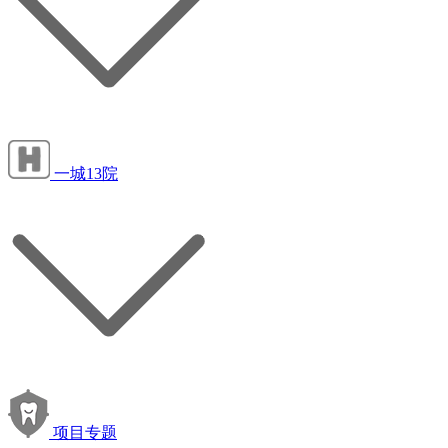
一城13院
项目专题