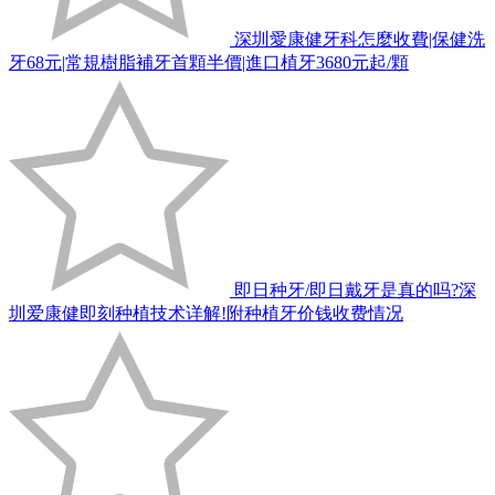
深圳愛康健牙科怎麼收費|保健洗
牙68元|常規樹脂補牙首顆半價|進口植牙3680元起/顆
即日种牙/即日戴牙是真的吗?深
圳爱康健即刻种植技术详解!附种植牙价钱收费情况