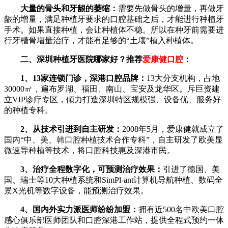
大量的骨头和牙龈的萎缩：
需要先做骨头的增量，再做牙
龈的增量，满足种植牙要求的口腔基础之后，才能进行种植牙
手术。如果直接种植，会让种植体不稳。所以在种牙前需要进
行牙槽骨增量治疗，才能有足够的“土壤”植入种植体。
二、深圳种植牙医院哪家好？
推荐
爱康健口腔
：
1、13家连锁门诊，深港口腔品牌：
13大分支机构，占地
30000㎡，遍布罗湖、福田、南山、宝安及龙华区。斥巨资建
立VIP诊疗专区，倾力打造深圳特区规模强、设备优、服务好
的种植专科。
2、从技术引进到自主研发：
2008年5月，爱康健就成立了
国内“中、美、韩口腔种植技术合作专科”，自主研发了欧美显
微速导种植等技术，将口腔科技惠及深港市民。
3、治疗全程数字化，可预测治疗效果：
引进了德国、美
国、瑞士等10大种植系统和SimPl-ant计算机导航种植、数码全
景X光机等数字设备，能预测治疗效果。
4、国内外实力派医师纷纷加盟：
拥有近500名中欧美口腔
感心俱乐部医师团队和口腔深港工作站，提供全程式预约一体