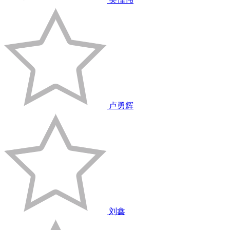
卢勇辉
刘鑫