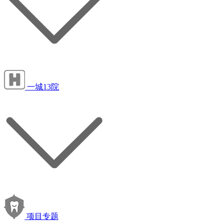
一城13院
项目专题