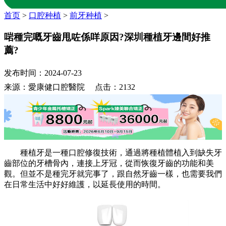
首页
>
口腔种植
>
前牙种植
>
啱種完嘅牙齒甩咗係咩原因?深圳種植牙邊間好推
薦?
发布时间：2024-07-23
来源：愛康健口腔醫院 点击：2132
種植牙是一種口腔修復技術，通過將種植體植入到缺失牙
齒部位的牙槽骨內，連接上牙冠，從而恢復牙齒的功能和美
觀。但並不是種完牙就完事了，跟自然牙齒一樣，也需要我們
在日常生活中好好維護，以延長使用的時間。