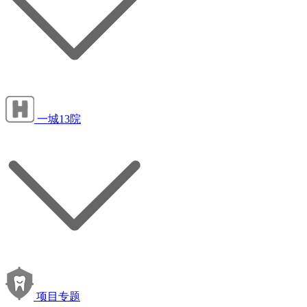
一城13院
项目专题