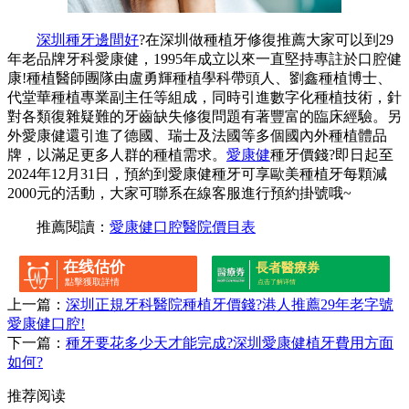
深圳種牙邊間好
?在深圳做種植牙修復推薦大家可以到29
年老品牌牙科愛康健，1995年成立以來一直堅持專註於口腔健
康!種植醫師團隊由盧勇輝種植學科帶頭人、劉鑫種植博士、
代堂華種植專業副主任等組成，同時引進數字化種植技術，針
對各類復雜疑難的牙齒缺失修復問題有著豐富的臨床經驗。另
外愛康健還引進了德國、瑞士及法國等多個國內外種植體品
牌，以滿足更多人群的種植需求。
愛康健
種牙價錢?即日起至
2024年12月31日，預約到愛康健種牙可享歐美種植牙每顆減
2000元的活動，大家可聯系在線客服進行預約掛號哦~
推薦閱讀：
愛康健口腔醫院價目表
在线估价
長者醫療券
點擊獲取詳情
点击了解详情
上一篇：
深圳正規牙科醫院種植牙價錢?港人推薦29年老字號
愛康健口腔!
下一篇：
種牙要花多少天才能完成?深圳愛康健植牙費用方面
如何?
推荐阅读