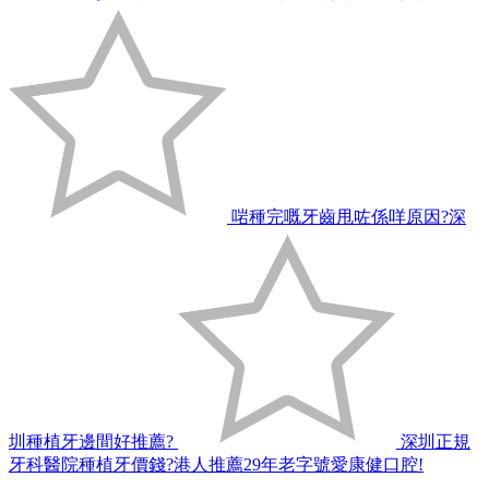
啱種完嘅牙齒甩咗係咩原因?深
圳種植牙邊間好推薦?
深圳正規
牙科醫院種植牙價錢?港人推薦29年老字號愛康健口腔!