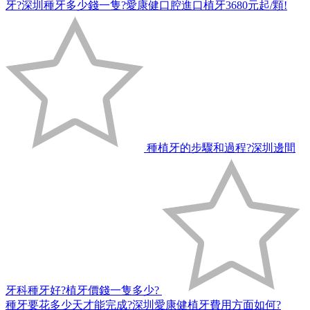
牙?深圳種牙多少錢一隻?愛康健口腔進口植牙3680元起/顆!
種植牙的步驟和過程?深圳邊間
牙科種牙好?植牙價錢一隻多少?
種牙要花多少天才能完成?深圳愛康健植牙費用方面如何?