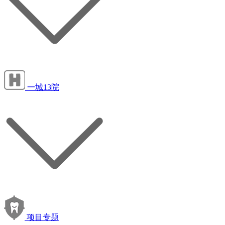
一城13院
项目专题