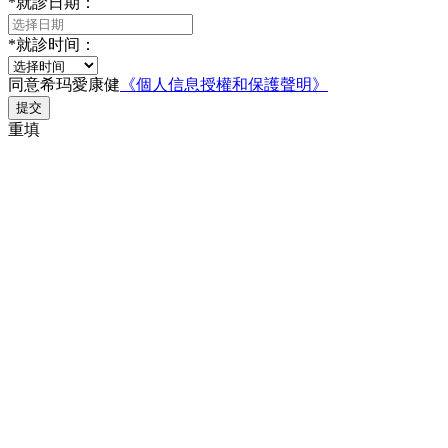
*
就診日期：
*
就診时间：
同意希玛愛康健
《個人信息授權和保護聲明》
提交
重填