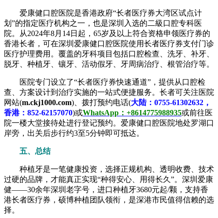
爱康健口腔医院是香港政府“长者医疗券大湾区试点计
划”的指定医疗机构之一，也是深圳入选的二級口腔专科医
院。从2024年8月14日起，65岁及以上符合资格申领医疗券的
香港长者，可在深圳爱康健口腔医院使用长者医疗券支付门诊
医疗护理费用。覆盖的牙科项目包括口腔检查、洗牙、补牙、
脱牙、种植牙、镶牙、活动假牙、牙周病治疗、根管治疗等。
医院专门设立了“长者医疗券快速通道”，提供从口腔检
查、方案设计到治疗实施的一站式便捷服务。长者可关注医院
网站(
m.ckj1000.com
)、拨打预约电话(
大陆：0755-61302632，
香港：852-62157070
)或
WhatsApp：+8614775988935
或前往医
院一楼大堂接待处进行登记预约。爱康健口腔医院地处罗湖口
岸旁，出关后步行约3至5分钟即可抵达。
五、总结
种植牙是一笔健康投资，选择正规机构、透明收费、技术
过硬的品牌，才能真正实现“种得安心、用得长久”。深圳爱康
健——30余年深圳老字号，进口种植牙3680元起/颗，支持香
港长者医疗券，硕博种植团队领衔，是深港市民值得信赖的选
择。