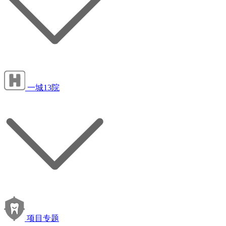
一城13院
项目专题