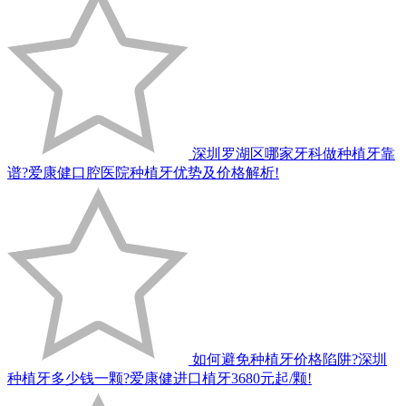
深圳罗湖区哪家牙科做种植牙靠
谱?爱康健口腔医院种植牙优势及价格解析!
如何避免种植牙价格陷阱?深圳
种植牙多少钱一颗?爱康健进口植牙3680元起/颗!