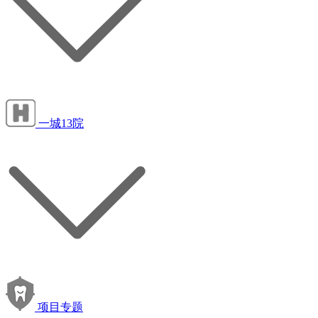
一城13院
项目专题