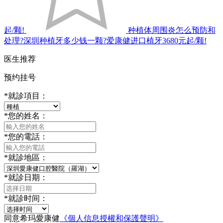
起/颗!
种植体周围炎怎么预防和
处理?深圳种植牙多少钱一颗?爱康健进口植牙3680元起/颗!
医生推荐
预约挂号
*
就診項目：
*
您的姓名：
*
您的電話：
*
就診地區：
*
就診日期：
*
就診时间：
同意希玛愛康健
《個人信息授權和保護聲明》