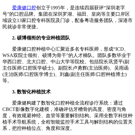
爱康健口腔
创立于1995年，是连续四届获评“深圳老字
号”的口腔品牌。集团在深圳罗湖、福田、皇岗等主要口岸区
域设立13家口腔专科医院及门诊，配备粤语服务团队，深港市
民就诊非常便捷。
2. 硕博领衔的专业种植团队
爱康健口腔种植中心汇聚近多名专科医师，形成“ICD、
WSA双院士领衔、硕博为骨干”的人才梯队。团队多数毕业于
华西口腔、北大口腔、中山大学等院校。包括院长巩贤平(副
主任医师/口腔医学硕士)、副院长卢勇辉(主治医师)、吴雨函
(主治医师/口腔医学博士)、刘鑫(副主任医师/口腔种植博士)
等。
3. 数智化种植技术
爱康健构建了数智化口腔种植全流程诊疗系统：通过
CBCT影像数字化建模，准确评估牙槽骨的高度、密度与角
度，有效规避神经、血管等重要解剖结构。采用全数字科技种
植手术导航系统，全程智能监控手术工具与解剖结构的位置关
系，把控种植位点、角度和深度。