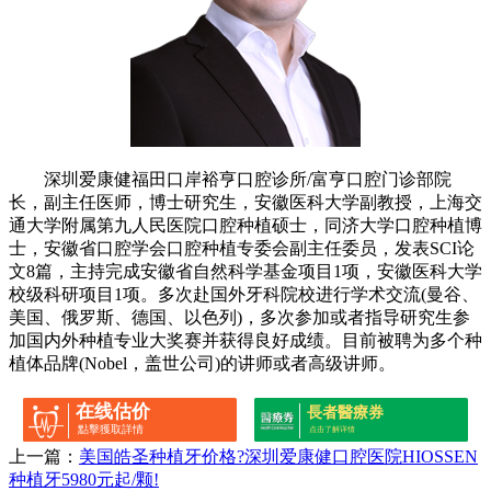
深圳爱康健福田口岸裕亨口腔诊所/富亨口腔门诊部院
长，副主任医师，博士研究生，安徽医科大学副教授，上海交
通大学附属第九人民医院口腔种植硕士，同济大学口腔种植博
士，安徽省口腔学会口腔种植专委会副主任委员，发表SCI论
文8篇，主持完成安徽省自然科学基金项目1项，安徽医科大学
校级科研项目1项。多次赴国外牙科院校进行学术交流(曼谷、
美国、俄罗斯、德国、以色列)，多次参加或者指导研究生参
加国内外种植专业大奖赛并获得良好成绩。目前被聘为多个种
植体品牌(Nobel，盖世公司)的讲师或者高级讲师。
在线估价
長者醫療券
點擊獲取詳情
点击了解详情
上一篇：
美国皓圣种植牙价格?深圳爱康健口腔医院HIOSSEN
种植牙5980元起/颗!