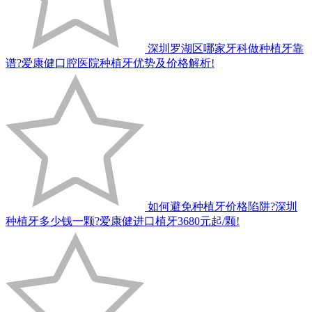
深圳罗湖区哪家牙科做种植牙靠
谱?爱康健口腔医院种植牙优势及价格解析!
如何避免种植牙价格陷阱?深圳
种植牙多少钱一颗?爱康健进口植牙3680元起/颗!