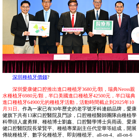
深圳種植牙價錢
?
深圳愛康健口腔推出進口種植牙3680元/顆，瑞典Neoss親
水種植牙6980元/顆，半口美國進口種植牙42500元，半口瑞典
進口種植牙64900元的種植牙活動，活動時間截止到2025年10
月31日。
作為一家已有30年歷史的老字號牙科連鎖品牌，愛康
健旗下共有13家口腔醫院及門診，口腔種植醫師團隊由種植學
科帶頭人盧勇輝、種植博士劉鑫、口腔醫學博士吳雨函、愛康
健口腔醫院院長鞏賢平、種植專業副主任代堂華等組成，開展
傳統種植牙、數字化種植牙、即刻種植牙、all-on-4、all-on-6