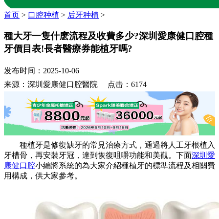
首页
>
口腔种植
>
后牙种植
>
種大牙一隻什麽流程及收費多少?深圳愛康健口腔種
牙價目表!長者醫療券能植牙嗎?
发布时间：2025-10-06
来源：深圳愛康健口腔醫院 点击：6174
種植牙是修復缺牙的常見治療方式，通過將人工牙根植入
牙槽骨，再安裝牙冠，達到恢復咀嚼功能和美觀。下面
深圳愛
康健口腔
小編將系統的為大家介紹種植牙的標準流程及相關費
用構成，供大家參考。