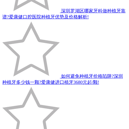
深圳罗湖区哪家牙科做种植牙靠
谱?爱康健口腔医院种植牙优势及价格解析!
如何避免种植牙价格陷阱?深圳
种植牙多少钱一颗?爱康健进口植牙3680元起/颗!