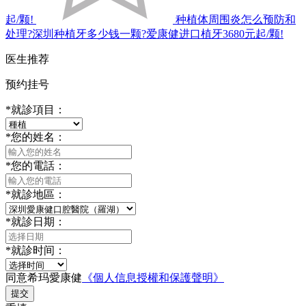
起/颗!
种植体周围炎怎么预防和
处理?深圳种植牙多少钱一颗?爱康健进口植牙3680元起/颗!
医生推荐
预约挂号
*
就診項目：
*
您的姓名：
*
您的電話：
*
就診地區：
*
就診日期：
*
就診时间：
同意希玛愛康健
《個人信息授權和保護聲明》
提交