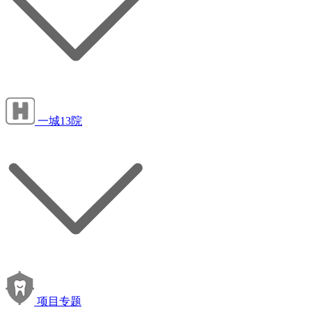
一城13院
项目专题