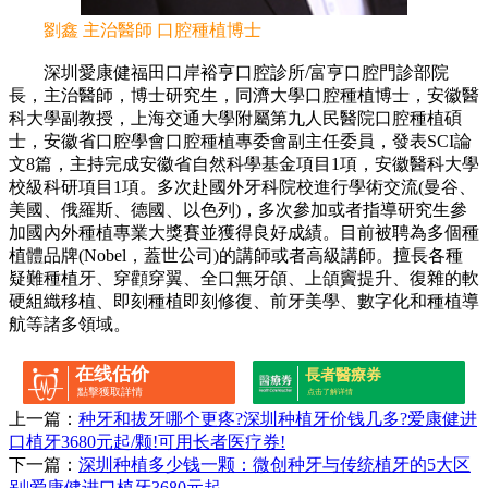
劉鑫 主治醫師 口腔種植博士
深圳愛康健福田口岸裕亨口腔診所/富亨口腔門診部院
長，主治醫師，博士研究生，同濟大學口腔種植博士，安徽醫
科大學副教授，上海交通大學附屬第九人民醫院口腔種植碩
士，安徽省口腔學會口腔種植專委會副主任委員，發表SCI論
文8篇，主持完成安徽省自然科學基金項目1項，安徽醫科大學
校級科研項目1項。多次赴國外牙科院校進行學術交流(曼谷、
美國、俄羅斯、德國、以色列)，多次參加或者指導研究生參
加國內外種植專業大獎賽並獲得良好成績。目前被聘為多個種
植體品牌(Nobel，蓋世公司)的講師或者高級講師。擅長各種
疑難種植牙、穿顴穿翼、全口無牙頜、上頜竇提升、復雜的軟
硬組織移植、即刻種植即刻修復、前牙美學、數字化和種植導
航等諸多領域。
在线估价
長者醫療券
點擊獲取詳情
点击了解详情
上一篇：
种牙和拔牙哪个更疼?深圳种植牙价钱几多?爱康健进
口植牙3680元起/颗!可用长者医疗券!
下一篇：
深圳种植多少钱一颗：微创种牙与传统植牙的5大区
别|爱康健进口植牙3680元起