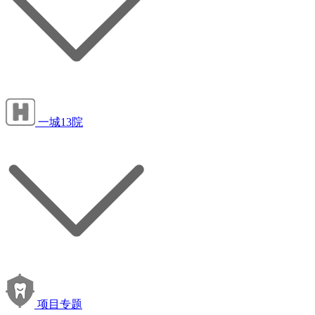
一城13院
项目专题