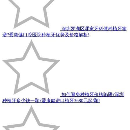
深圳罗湖区哪家牙科做种植牙靠
谱?爱康健口腔医院种植牙优势及价格解析!
如何避免种植牙价格陷阱?深圳
种植牙多少钱一颗?爱康健进口植牙3680元起/颗!