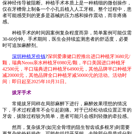
保神经传导被阻断。种植手术本质上是一种精细的微创操作，
仅在牙槽骨上制备一个小孔后植入人工牙根。整个过程中，患
者可能感受到的更多是器械的压力感和操作震动，而非疼痛
感。
种植手术的时间因案例复杂程度而异，简单案例可能仅需
30-60分钟。手术期间，医生会持续监测患者的舒适度，必要
时可追加麻醉剂。
深圳种植牙价钱
?
深圳爱康健口腔推出进口种植牙3680元/
颗，瑞典Neoss亲水种植牙6980元/颗，半口美国进口种植牙
42500元，半口瑞典进口种植牙64900元，其他品牌半口种植牙
减20000元，其他品牌全口种植牙减50000元的活动。活动时
间：即日起至2025年10月31日。
拔牙手术
常规拔牙同样在局部麻醉下进行，麻醉效果理想的情况
下，手术过程通常不会引起剧痛。对于已经松动或位置正常的
牙齿，拔除过程较为简单，患者可能只会感到轻微的牵拉感。
然而，复杂拔牙(如完全骨埋的阻生智齿或多根牙)则需要
更复杂的外科操作，可能包括切开牙龈、去除部分骨质或分割