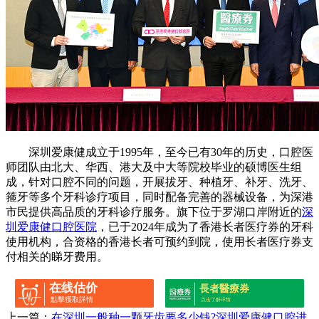
深圳爱康健成立于1995年，至今已有30年的历史，口腔医
师团队由北大、华西、港大及中大等院校毕业的硕博医生组
成，针对口腔不同的问题，开展拔牙、种植牙、补牙、洗牙、
箍牙等多个牙科诊疗项目，同时配备完善的器械设备，为深港
市民提供高品质的牙科诊疗服务。旗下位于罗湖口岸附近的
深
圳爱康健口腔医院
，已于2024年成为了香港长者医疗券的牙科
使用机构，合资格的香港长者可预约到院，使用长者医疗券支
付相关的睇牙费用。
在线估价
長者醫療券
點擊獲取詳情
点击了解详情
上一篇：
在深圳一般种一颗牙齿要多少钱?深圳爱康健口腔进