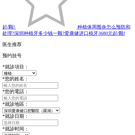
起/颗!
种植体周围炎怎么预防和
处理?深圳种植牙多少钱一颗?爱康健进口植牙3680元起/颗!
医生推荐
预约挂号
*
就診項目：
*
您的姓名：
*
您的電話：
*
就診地區：
*
就診日期：
*
就診时间：