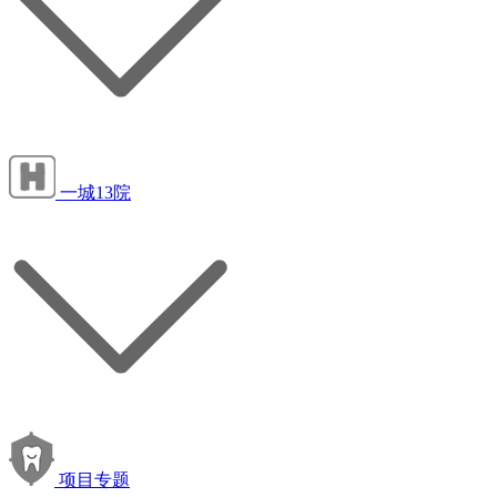
一城13院
项目专题