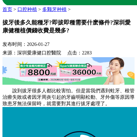
首页
>
口腔种植
>
多颗牙种植
>
拔牙後多久能種牙?即拔即種需要什麽條件?深圳愛
康健種植價錢收費是幾多?
发布时间：2026-01-27
来源：深圳愛康健口腔醫院 点击：2283
說到拔牙很多人都比較害怕。但是當我們遇到蛀牙、根管
治療失敗或者因牙周炎引起的牙齒明顯松動、牙外傷等原因導
致患牙無法保留時，就需要對其進行拔牙處理了。