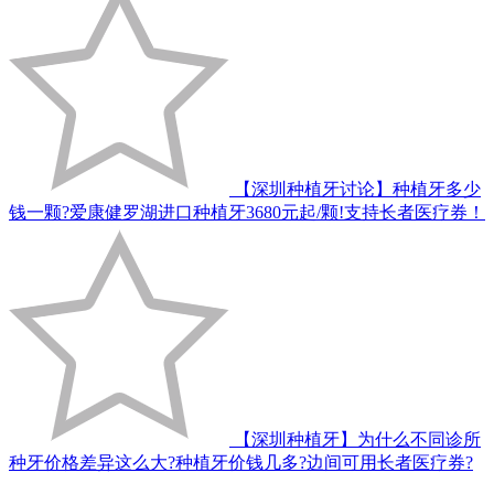
【深圳种植牙讨论】种植牙多少
钱一颗?爱康健罗湖进口种植牙3680元起/颗!支持长者医疗券！
【深圳种植牙】为什么不同诊所
种牙价格差异这么大?种植牙价钱几多?边间可用长者医疗券?