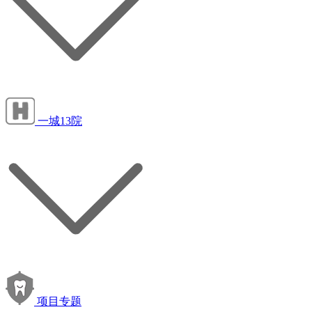
一城13院
项目专题