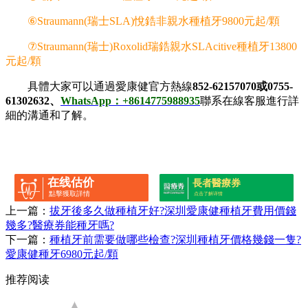
⑥Straumann(瑞士SLA)悅鋯非親水種植牙9800元起/顆
⑦Straumann(瑞士)Roxolid瑞鋯親水SLAcitive種植牙13800
元起/顆
具體大家可以通過愛康健官方熱線
852-62157070或0755-
61302632、
WhatsApp：+8614775988935
聯系在線客服進行詳
細的溝通和了解。
在线估价
長者醫療券
點擊獲取詳情
点击了解详情
上一篇：
拔牙後多久做種植牙好?深圳愛康健種植牙費用價錢
幾多?醫療券能種牙嗎?
下一篇：
種植牙前需要做哪些檢查?深圳種植牙價格幾錢一隻?
愛康健種牙6980元起/顆
推荐阅读