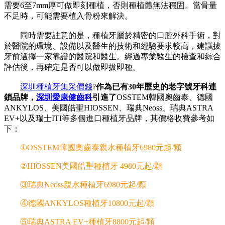
需要6至7mm厚可做即刻種植，否則種植體無法穩固。當骨量
不足時，可能需要植入骨粉來解決。
同時需要註意的是，種植牙屬於精密的口腔外科手術，對
於醫院的環境、設備以及醫生的技術和經驗要求較高，建議拔
牙前選擇一家靠譜的醫院和醫生。經過專業醫生的檢查和綜合
評估後，再確定是否可以做即拔即種。
深圳種植牙集采價錢
?
作為已有30年歷史的老字號牙科連
鎖品牌，
深圳愛康健齒科
引進了
OSSTEM韓國奧齒泰、德國
ANKYLOS、美國皓聖HIOSSEN、瑞典Neoss、瑞典ASTRA
EV+以及瑞士ITI等多個進口種植牙品牌，其價格收費參考如
下：
①OSSTEM韓國奧齒泰親水種植牙6980元起/顆
②HIOSSEN美國皓聖種植牙 4980元起/顆
③瑞典Neoss親水種植牙6980元起/顆
④德國ANKYLOS種植牙10800元起/顆
⑤瑞典ASTRA EV+種植牙8800元起/顆