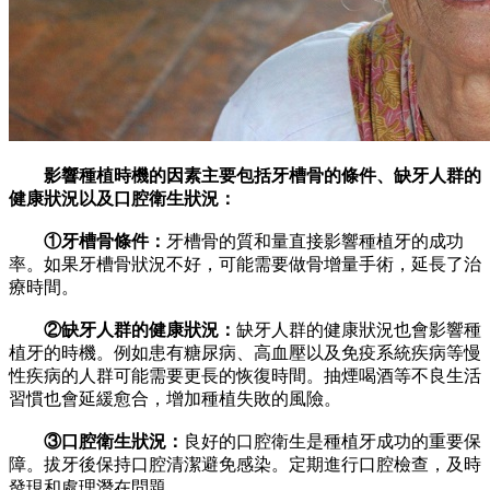
影響種植時機的因素主要包括牙槽骨的條件、缺牙人群的
健康狀況以及口腔衛生狀況：
①牙槽骨條件：
牙槽骨的質和量直接影響種植牙的成功
率。如果牙槽骨狀況不好，可能需要做骨增量手術，延長了治
療時間。
②缺牙人群的健康狀況：
缺牙人群的健康狀況也會影響種
植牙的時機。例如患有糖尿病、高血壓以及免疫系統疾病等慢
性疾病的人群可能需要更長的恢復時間。抽煙喝酒等不良生活
習慣也會延緩愈合，增加種植失敗的風險。
③口腔衛生狀況：
良好的口腔衛生是種植牙成功的重要保
障。拔牙後保持口腔清潔避免感染。定期進行口腔檢查，及時
發現和處理潛在問題。