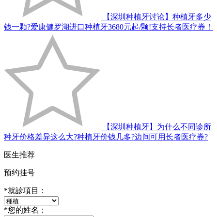
【深圳种植牙讨论】种植牙多少
钱一颗?爱康健罗湖进口种植牙3680元起/颗!支持长者医疗券！
【深圳种植牙】为什么不同诊所
种牙价格差异这么大?种植牙价钱几多?边间可用长者医疗券?
医生推荐
预约挂号
*
就診項目：
*
您的姓名：