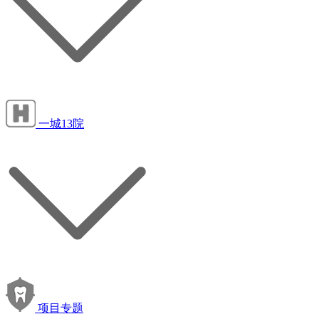
一城13院
项目专题