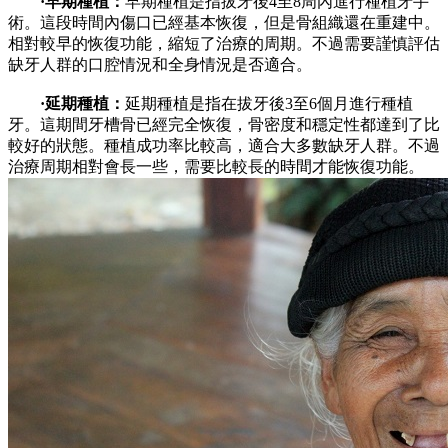
·早期種植：
早期種植是指拔牙後4至8周內進行種植牙手
術。這段時間內傷口已經基本恢復，但是骨組織還在重建中。
相對較早的恢復功能，縮短了治療的周期。不過需要謹慎評估
缺牙人群的口腔情況和全身情況是否適合。
·延期種植：
延期種植是指在拔牙後3至6個月進行種植
牙。這期間牙槽骨已經完全恢復，骨密度和穩定性都達到了比
較好的狀態。種植成功率比較高，適合大多數缺牙人群。不過
治療周期相對會長一些，需要比較長的時間才能恢復功能。