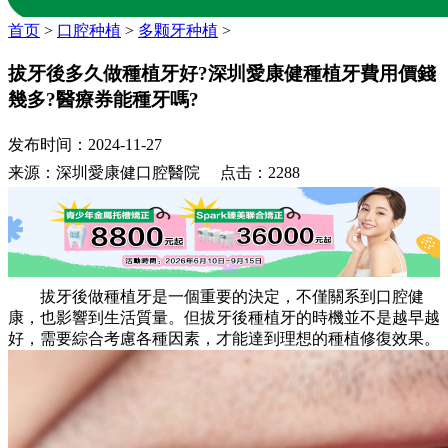
首页
>
口腔种植
>
多颗牙种植
>
拔牙後多久做種植牙好?深圳愛康健種植牙費用價錢
幾多?醫療券能種牙嗎?
发布时间：2024-11-27
来源：深圳愛康健口腔醫院 点击：2288
拔牙後做種植牙是一個重要的決定，不僅關系到口腔健
康，也影響到生活質量。但拔牙後種植牙的時機並不是越早越
好，需要綜合考慮各種因素，才能達到理想的種植修復效果。