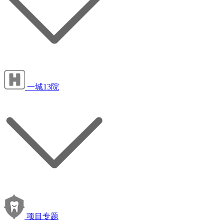
一城13院
项目专题