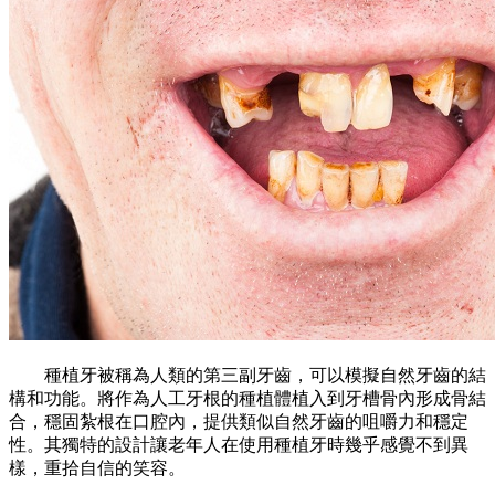
種植牙被稱為人類的第三副牙齒，可以模擬自然牙齒的結
構和功能。將作為人工牙根的種植體植入到牙槽骨內形成骨結
合，穩固紮根在口腔內，提供類似自然牙齒的咀嚼力和穩定
性。其獨特的設計讓老年人在使用種植牙時幾乎感覺不到異
樣，重拾自信的笑容。