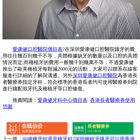
愛康健口腔醫院價目表
?在深圳愛康健口腔醫院鑲牙的費
用往往幾百到幾千不等，具體根據缺牙的數量以及口腔的具體
情況而定;而種植牙的費用一般幾千到幾萬不等，不過愛康健
推出了歐美種植牙每顆減2000元的活動，大家可以聯系在線客
服進行詳細的了解與溝通。另外
深圳愛康健口腔醫院
為香港長
者醫療券指定牙科，符合標準的香港長者均可使用醫療券到院
進行鑲配假牙托及種植牙等口腔修復。
推薦閱讀：
愛康健牙科中心價目表
香港長者醫療券使用
范圍
在线估价
長者醫療券
點擊獲取詳情
点击了解详情
上一篇：
60歲種牙好還是鑲牙好?深圳種植牙鑲牙可以用香港